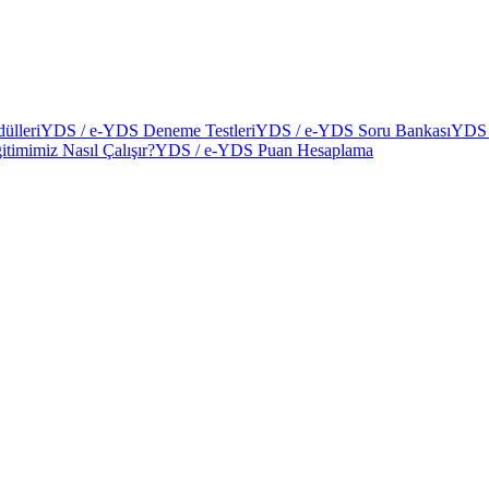
ülleri
YDS / e-YDS Deneme Testleri
YDS / e-YDS Soru Bankası
YDS 
itimimiz Nasıl Çalışır?
YDS / e-YDS Puan Hesaplama