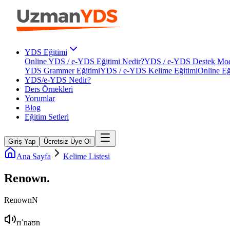
YDS Eğitimi
Online YDS / e-YDS Eğitimi Nedir?
YDS / e-YDS Destek Mod
YDS Grammer Eğitimi
YDS / e-YDS Kelime Eğitimi
Online Eğ
YDS/e-YDS Nedir?
Ders Örnekleri
Yorumlar
Blog
Eğitim Setleri
Giriş Yap
Ücretsiz Üye Ol
Ana Sayfa
Kelime Listesi
Renown
.
Renown
N
rɪˈnaʊn