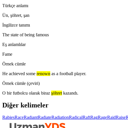
Türkçe anlamı
Ün, şöhret, şan
İngilizce tanımı
The state of being famous
Eş anlamlılar
Fame
Örnek cümle
He achieved some
renown
as a football player.
Örnek cümle (çeviri)
O bir futbolcu olarak biraz
şöhret
kazandı.
Diğer kelimeler
Rabies
Race
Radiant
Radiate
Radiation
Radical
Raft
Rag
Rage
Raid
Raise