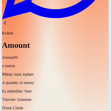
Kelime
Amount
Amount
N
əˈmaʊnt
Miktar, tutar, toplam
A quantity of money
Eş anlamlılar:
Sum
Türevler:
Amounts
Örnek Cümle