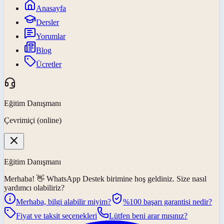
Anasayfa
Dersler
Yorumlar
Blog
Ücretler
Eğitim Danışmanı
Çevrimiçi (online)
Eğitim Danışmanı
Merhaba! 👋
WhatsApp Destek
birimine hoş geldiniz. Size nasıl
yardımcı olabiliriz?
Merhaba, bilgi alabilir miyim?
%100 başarı garantisi nedir?
Fiyat ve taksit seçenekleri
Lütfen beni arar mısınız?