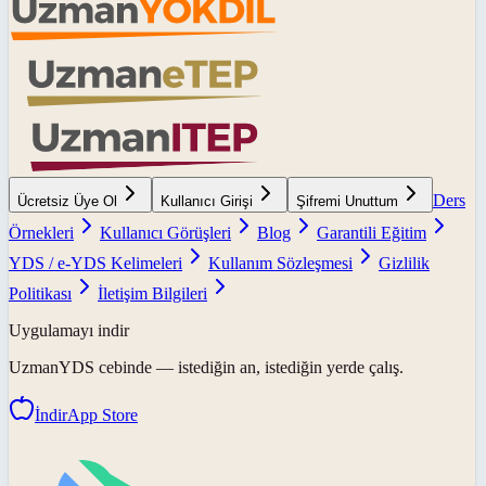
Ders
Ücretsiz Üye Ol
Kullanıcı Girişi
Şifremi Unuttum
Örnekleri
Kullanıcı Görüşleri
Blog
Garantili Eğitim
YDS / e-YDS Kelimeleri
Kullanım Sözleşmesi
Gizlilik
Politikası
İletişim Bilgileri
Uygulamayı indir
UzmanYDS
cebinde — istediğin an, istediğin yerde çalış.
İndir
App Store