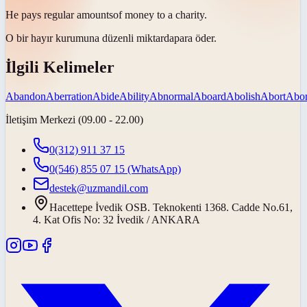
He pays regular
amounts
of money to a charity.
O bir hayır kurumuna düzenli
miktarda
para öder.
İlgili Kelimeler
Abandon
Aberration
Abide
Ability
Abnormal
Aboard
Abolish
Abort
Abor
İletişim Merkezi (09.00 - 22.00)
0(312) 911 37 15
0(546) 855 07 15
(WhatsApp)
destek@uzmandil.com
Hacettepe İvedik OSB. Teknokenti 1368. Cadde No.61,
4. Kat Ofis No: 32 İvedik / ANKARA