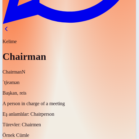
Kelime
Chairman
Chairman
N
ˈtʃeəmən
Başkan, reis
A person in charge of a meeting
Eş anlamlılar:
Chairperson
Türevler:
Chairmen
Örnek Cümle