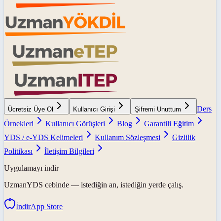
Ders
Ücretsiz Üye Ol
Kullanıcı Girişi
Şifremi Unuttum
Örnekleri
Kullanıcı Görüşleri
Blog
Garantili Eğitim
YDS / e-YDS Kelimeleri
Kullanım Sözleşmesi
Gizlilik
Politikası
İletişim Bilgileri
Uygulamayı indir
UzmanYDS
cebinde — istediğin an, istediğin yerde çalış.
İndir
App Store