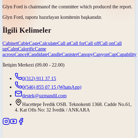
Glyn Ford is
chairman
of the committee which produced the report.
Glyn Ford, raporu hazırlayan komitenin
başkanıdır
.
İlgili Kelimeler
Cabinet
Cable
Cage
Calculate
Call at
Call for
Call off
Call on
Call
up
Calm
Calorific
Came
across
Cancel
Candidate
Candle
Canister
Canopy
Canyon
Cap
Capability
İletişim Merkezi (09.00 - 22.00)
0(312) 911 37 15
0(546) 855 07 15
(WhatsApp)
destek@uzmandil.com
Hacettepe İvedik OSB. Teknokenti 1368. Cadde No.61,
4. Kat Ofis No: 32 İvedik / ANKARA