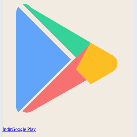
İndir
Google Play