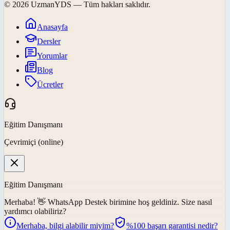
©
2026
UzmanYDS
— Tüm hakları saklıdır.
Anasayfa
Dersler
Yorumlar
Blog
Ücretler
Eğitim Danışmanı
Çevrimiçi (online)
Eğitim Danışmanı
Merhaba! 👋
WhatsApp Destek
birimine hoş geldiniz. Size nasıl
yardımcı olabiliriz?
Merhaba, bilgi alabilir miyim?
%100 başarı garantisi nedir?