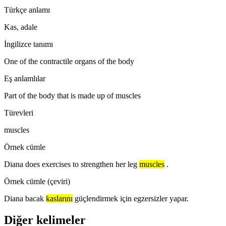
Türkçe anlamı
Kas, adale
İngilizce tanımı
One of the contractile organs of the body
Eş anlamlılar
Part of the body that is made up of muscles
Türevleri
muscles
Örnek cümle
Diana does exercises to strengthen her leg
muscles
.
Örnek cümle (çeviri)
Diana bacak
kaslarını
güçlendirmek için egzersizler yapar.
Diğer kelimeler