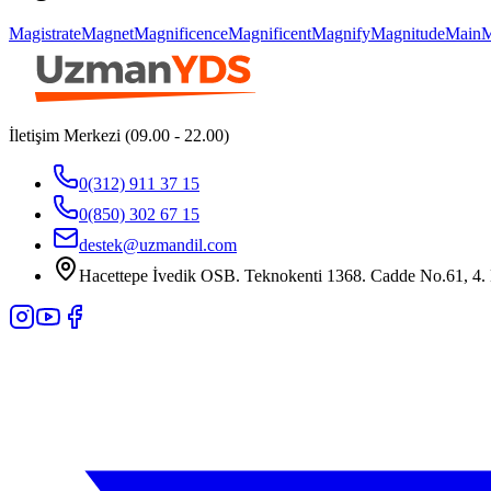
Magistrate
Magnet
Magnificence
Magnificent
Magnify
Magnitude
Main
M
İletişim Merkezi (09.00 - 22.00)
0(312) 911 37 15
0(850) 302 67 15
destek@uzmandil.com
Hacettepe İvedik OSB. Teknokenti 1368. Cadde No.61, 4