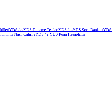
ülleri
YDS / e-YDS Deneme Testleri
YDS / e-YDS Soru Bankası
YDS 
itimimiz Nasıl Çalışır?
YDS / e-YDS Puan Hesaplama