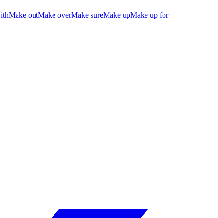
ith
Make out
Make over
Make sure
Make up
Make up for