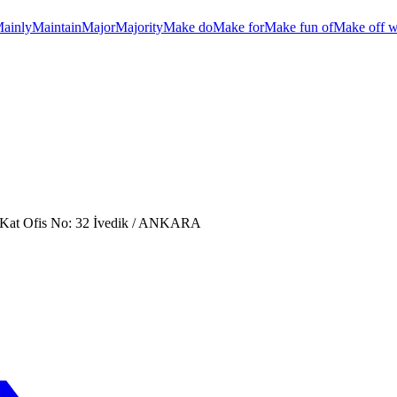
ainly
Maintain
Major
Majority
Make do
Make for
Make fun of
Make off w
. Kat Ofis No: 32 İvedik / ANKARA