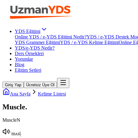
YDS Eğitimi
Online YDS / e-YDS Eğitimi Nedir?
YDS / e-YDS Destek Mod
YDS Grammer Eğitimi
YDS / e-YDS Kelime Eğitimi
Online Eğ
YDS/e-YDS Nedir?
Ders Örnekleri
Yorumlar
Blog
Eğitim Setleri
Giriş Yap
Ücretsiz Üye Ol
Ana Sayfa
Kelime Listesi
Muscle
.
Muscle
N
ˈmʌsl̩