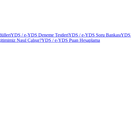
ülleri
YDS / e-YDS Deneme Testleri
YDS / e-YDS Soru Bankası
YDS 
itimimiz Nasıl Çalışır?
YDS / e-YDS Puan Hesaplama