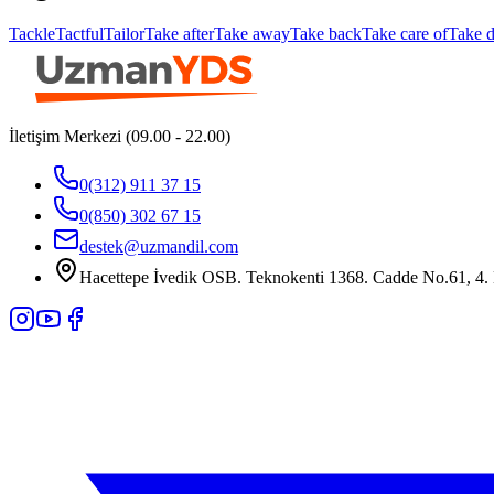
Tackle
Tactful
Tailor
Take after
Take away
Take back
Take care of
Take 
İletişim Merkezi (09.00 - 22.00)
0(312) 911 37 15
0(850) 302 67 15
destek@uzmandil.com
Hacettepe İvedik OSB. Teknokenti 1368. Cadde No.61, 4