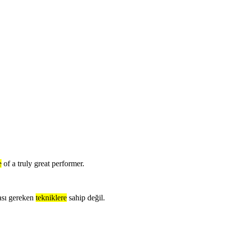
e
of a truly great performer.
ası gereken
tekniklere
sahip değil.