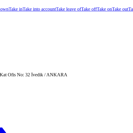
down
Take in
Take into account
Take leave of
Take off
Take on
Take out
Ta
. Kat Ofis No: 32 İvedik / ANKARA