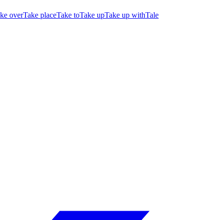
ke over
Take place
Take to
Take up
Take up with
Tale