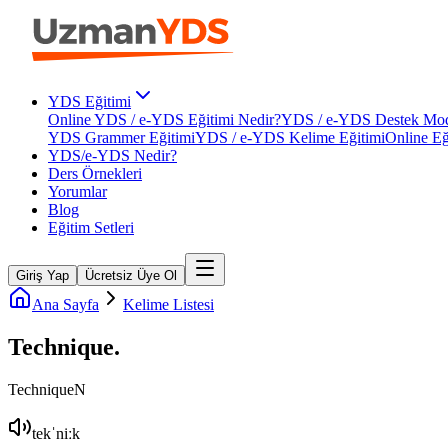
YDS Eğitimi
Online YDS / e-YDS Eğitimi Nedir?
YDS / e-YDS Destek Mod
YDS Grammer Eğitimi
YDS / e-YDS Kelime Eğitimi
Online Eğ
YDS/e-YDS Nedir?
Ders Örnekleri
Yorumlar
Blog
Eğitim Setleri
Giriş Yap
Ücretsiz Üye Ol
Ana Sayfa
Kelime Listesi
Technique
.
Technique
N
tekˈniːk