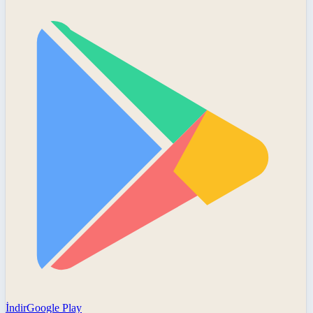
İndir
Google Play