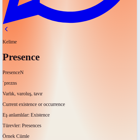
Kelime
Presence
Presence
N
ˈprezns
Varlık, varoluş, tavır
Current existence or occurrence
Eş anlamlılar:
Existence
Türevler:
Presences
Örnek Cümle