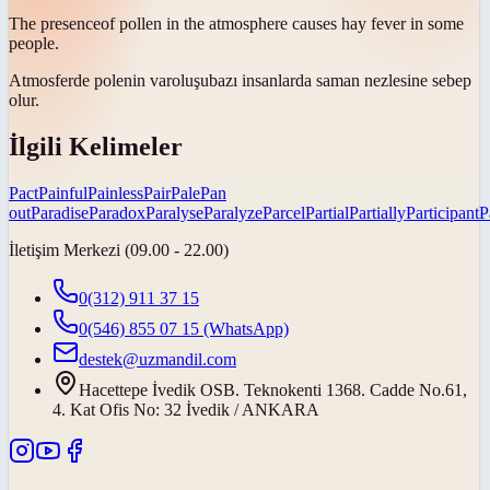
The
presence
of pollen in the atmosphere causes hay fever in some
people.
Atmosferde polenin
varoluşu
bazı insanlarda saman nezlesine sebep
olur.
İlgili Kelimeler
Pact
Painful
Painless
Pair
Pale
Pan
out
Paradise
Paradox
Paralyse
Paralyze
Parcel
Partial
Partially
Participant
P
İletişim Merkezi (09.00 - 22.00)
0(312) 911 37 15
0(546) 855 07 15
(WhatsApp)
destek@uzmandil.com
Hacettepe İvedik OSB. Teknokenti 1368. Cadde No.61,
4. Kat Ofis No: 32 İvedik / ANKARA