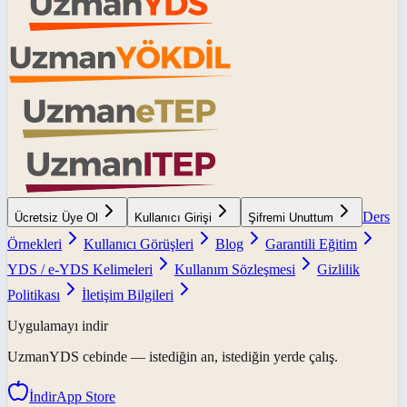
Ders
Ücretsiz Üye Ol
Kullanıcı Girişi
Şifremi Unuttum
Örnekleri
Kullanıcı Görüşleri
Blog
Garantili Eğitim
YDS / e-YDS Kelimeleri
Kullanım Sözleşmesi
Gizlilik
Politikası
İletişim Bilgileri
Uygulamayı indir
UzmanYDS
cebinde — istediğin an, istediğin yerde çalış.
İndir
App Store