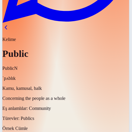
Kelime
Public
Public
N
ˈpʌblɪk
Kamu, kamusal, halk
Concerning the people as a whole
Eş anlamlılar:
Community
Türevler:
Publics
Örnek Cümle