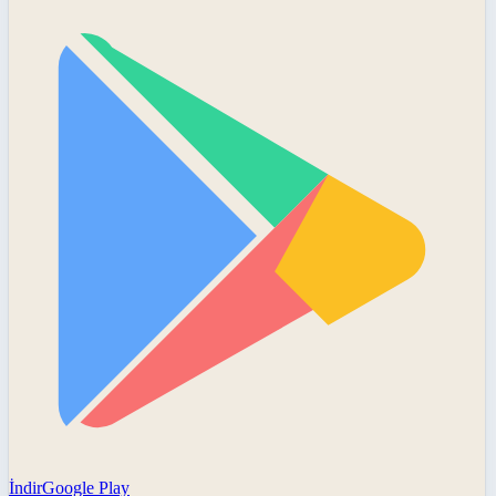
İndir
Google Play