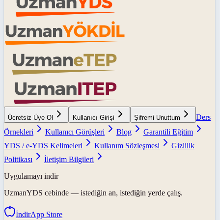
Ders
Ücretsiz Üye Ol
Kullanıcı Girişi
Şifremi Unuttum
Örnekleri
Kullanıcı Görüşleri
Blog
Garantili Eğitim
YDS / e-YDS Kelimeleri
Kullanım Sözleşmesi
Gizlilik
Politikası
İletişim Bilgileri
Uygulamayı indir
UzmanYDS
cebinde — istediğin an, istediğin yerde çalış.
İndir
App Store