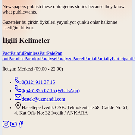
Newspapers publish these outrageous stories because they know
what
public
wants.
Gazeteler bu çirkin öyküleri yayınlıyor çünkü onlar
halkın
ne
istediğini biliyor.
İlgili Kelimeler
Pact
Painful
Painless
Pair
Pale
Pan
out
Paradise
Paradox
Paralyse
Paralyze
Parcel
Partial
Partially
Participant
P
İletişim Merkezi (09.00 - 22.00)
0(312) 911 37 15
0(546) 855 07 15
(WhatsApp)
destek@uzmandil.com
Hacettepe İvedik OSB. Teknokenti 1368. Cadde No.61,
4. Kat Ofis No: 32 İvedik / ANKARA