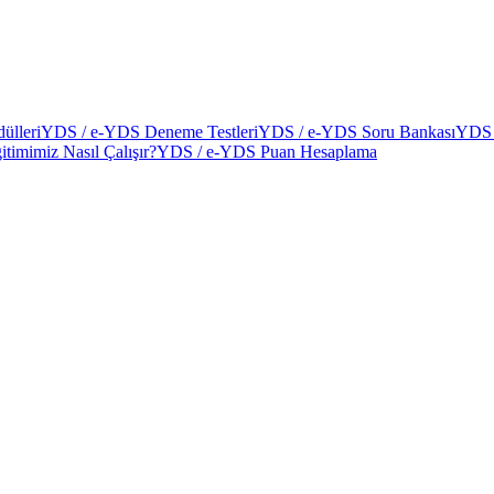
ülleri
YDS / e-YDS Deneme Testleri
YDS / e-YDS Soru Bankası
YDS 
itimimiz Nasıl Çalışır?
YDS / e-YDS Puan Hesaplama