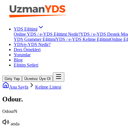
YDS Eğitimi
Online YDS / e-YDS Eğitimi Nedir?
YDS / e-YDS Destek Mod
YDS Grammer Eğitimi
YDS / e-YDS Kelime Eğitimi
Online Eğ
YDS/e-YDS Nedir?
Ders Örnekleri
Yorumlar
Blog
Eğitim Setleri
Giriş Yap
Ücretsiz Üye Ol
Ana Sayfa
Kelime Listesi
Odour
.
Odour
N
ˈəʊdə