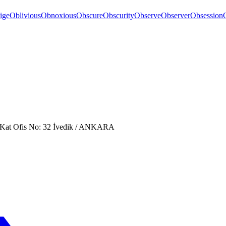
ige
Oblivious
Obnoxious
Obscure
Obscurity
Observe
Observer
Obsession
. Kat Ofis No: 32 İvedik / ANKARA