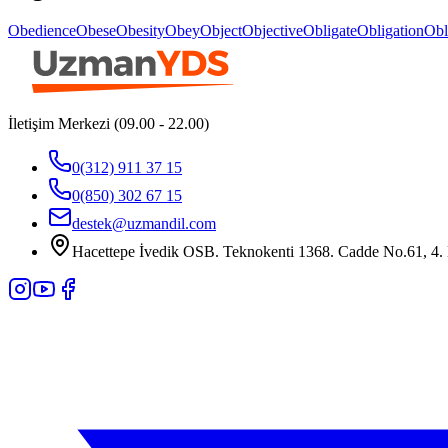
Obedience
Obese
Obesity
Obey
Object
Objective
Obligate
Obligation
Obl
İletişim Merkezi (09.00 - 22.00)
0(312) 911 37 15
0(850) 302 67 15
destek@uzmandil.com
Hacettepe İvedik OSB. Teknokenti 1368. Cadde No.61, 4