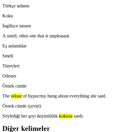
Türkçe anlamı
Koku
İngilizce tanımı
A smell, often one that is unpleasant
Eş anlamlılar
Smell
Türevleri
Odours
Örnek cümle
The
odour
of hypocrisy hung about everything she said.
Örnek cümle (çeviri)
Söylediği her şeyi ikiyüzlülük
kokusu
sardı.
Diğer kelimeler