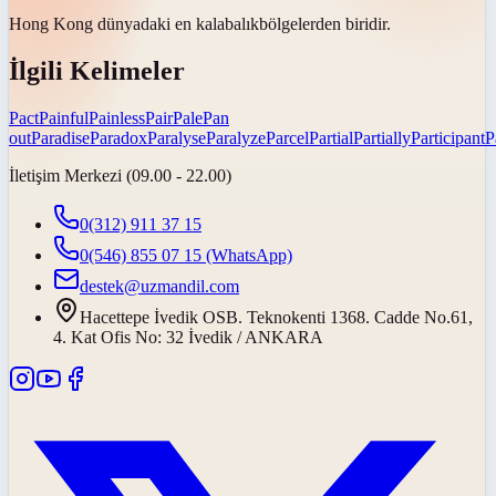
Hong Kong dünyadaki en
kalabalık
bölgelerden biridir.
İlgili Kelimeler
Pact
Painful
Painless
Pair
Pale
Pan
out
Paradise
Paradox
Paralyse
Paralyze
Parcel
Partial
Partially
Participant
P
İletişim Merkezi (09.00 - 22.00)
0(312) 911 37 15
0(546) 855 07 15
(WhatsApp)
destek@uzmandil.com
Hacettepe İvedik OSB. Teknokenti 1368. Cadde No.61,
4. Kat Ofis No: 32 İvedik / ANKARA