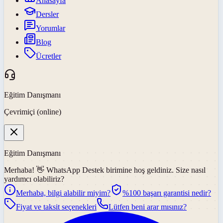
Anasayfa
Dersler
Yorumlar
Blog
Ücretler
Eğitim Danışmanı
Çevrimiçi (online)
Eğitim Danışmanı
Merhaba! 👋
WhatsApp Destek
birimine hoş geldiniz. Size nasıl
yardımcı olabiliriz?
Merhaba, bilgi alabilir miyim?
%100 başarı garantisi nedir?
Fiyat ve taksit seçenekleri
Lütfen beni arar mısınız?