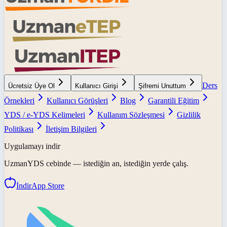
Ders
Ücretsiz Üye Ol
Kullanıcı Girişi
Şifremi Unuttum
Örnekleri
Kullanıcı Görüşleri
Blog
Garantili Eğitim
YDS / e-YDS Kelimeleri
Kullanım Sözleşmesi
Gizlilik
Politikası
İletişim Bilgileri
Uygulamayı indir
UzmanYDS
cebinde — istediğin an, istediğin yerde çalış.
İndir
App Store