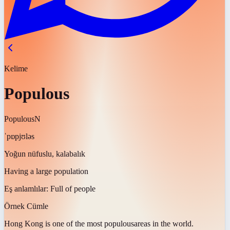
Kelime
Populous
Populous
N
ˈpɒpjʊləs
Yoğun nüfuslu, kalabalık
Having a large population
Eş anlamlılar:
Full of people
Örnek Cümle
Hong Kong is one of the most
populous
areas in the world.