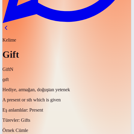
Kelime
Gift
Gift
N
ɡɪft
Hediye, armağan, doğuştan yetenek
A present or sth which is given
Eş anlamlılar:
Present
Türevler:
Gifts
Örnek Cümle