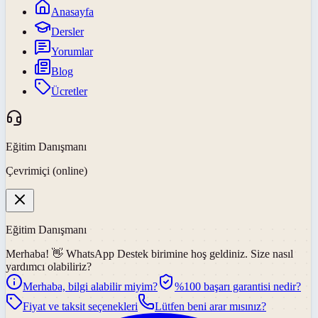
Anasayfa
Dersler
Yorumlar
Blog
Ücretler
Eğitim Danışmanı
Çevrimiçi (online)
Eğitim Danışmanı
Merhaba! 👋
WhatsApp Destek
birimine hoş geldiniz. Size nasıl
yardımcı olabiliriz?
Merhaba, bilgi alabilir miyim?
%100 başarı garantisi nedir?
Fiyat ve taksit seçenekleri
Lütfen beni arar mısınız?