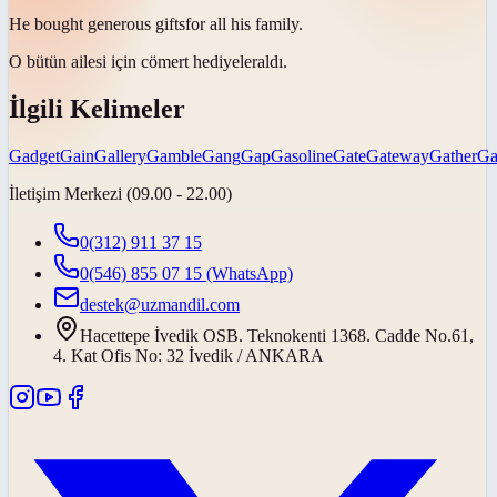
He bought generous
gifts
for all his family.
O bütün ailesi için cömert
hediyeler
aldı.
İlgili Kelimeler
Gadget
Gain
Gallery
Gamble
Gang
Gap
Gasoline
Gate
Gateway
Gather
Ga
İletişim Merkezi (09.00 - 22.00)
0(312) 911 37 15
0(546) 855 07 15
(WhatsApp)
destek@uzmandil.com
Hacettepe İvedik OSB. Teknokenti 1368. Cadde No.61,
4. Kat Ofis No: 32 İvedik / ANKARA