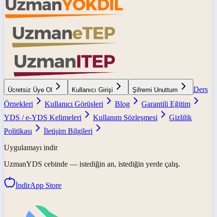
Ders
Ücretsiz Üye Ol
Kullanıcı Girişi
Şifremi Unuttum
Örnekleri
Kullanıcı Görüşleri
Blog
Garantili Eğitim
YDS / e-YDS Kelimeleri
Kullanım Sözleşmesi
Gizlilik
Politikası
İletişim Bilgileri
Uygulamayı indir
UzmanYDS
cebinde — istediğin an, istediğin yerde çalış.
İndir
App Store