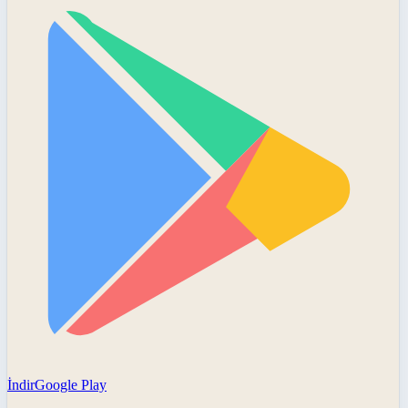
İndir
Google Play