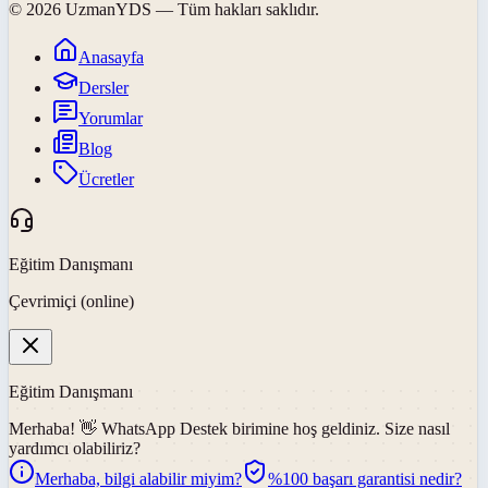
©
2026
UzmanYDS
— Tüm hakları saklıdır.
Anasayfa
Dersler
Yorumlar
Blog
Ücretler
Eğitim Danışmanı
Çevrimiçi (online)
Eğitim Danışmanı
Merhaba! 👋
WhatsApp Destek
birimine hoş geldiniz. Size nasıl
yardımcı olabiliriz?
Merhaba, bilgi alabilir miyim?
%100 başarı garantisi nedir?