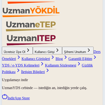
Ders
Ücretsiz Üye Ol
Kullanıcı Girişi
Şifremi Unuttum
Örnekleri
Kullanıcı Görüşleri
Blog
Garantili Eğitim
YDS / e-YDS Kelimeleri
Kullanım Sözleşmesi
Gizlilik
Politikası
İletişim Bilgileri
Uygulamayı indir
UzmanYDS
cebinde — istediğin an, istediğin yerde çalış.
İndir
App Store