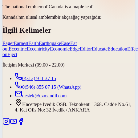
The national
emblem
of Canada is a maple leaf.
Kanada'nın ulusal
amblemi
bir akçaağaç yaprağıdır.
İlgili Kelimeler
Eager
Earnest
Earth
Earthquake
Ease
Eat
out
Eccentric
Eccentricity
Economic
Edge
Editor
Educate
Education
Effec
on
Eject
İletişim Merkezi (09.00 - 22.00)
0(312) 911 37 15
0(546) 855 07 15
(WhatsApp)
destek@uzmandil.com
Hacettepe İvedik OSB. Teknokenti 1368. Cadde No.61,
4. Kat Ofis No: 32 İvedik / ANKARA