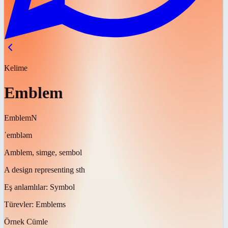
Kelime
Emblem
Emblem
N
ˈembləm
Amblem, simge, sembol
A design representing sth
Eş anlamlılar:
Symbol
Türevler:
Emblems
Örnek Cümle