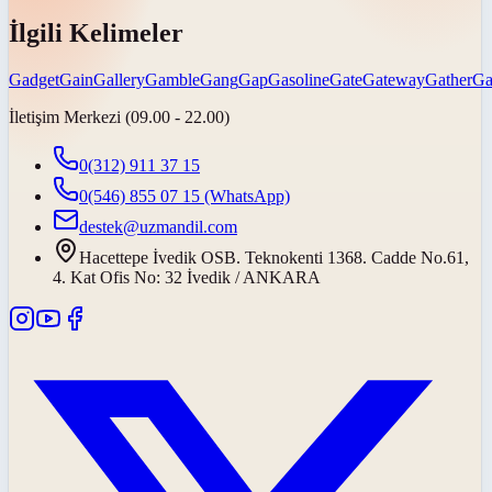
İlgili Kelimeler
Gadget
Gain
Gallery
Gamble
Gang
Gap
Gasoline
Gate
Gateway
Gather
Ga
İletişim Merkezi (09.00 - 22.00)
0(312) 911 37 15
0(546) 855 07 15
(WhatsApp)
destek@uzmandil.com
Hacettepe İvedik OSB. Teknokenti 1368. Cadde No.61,
4. Kat Ofis No: 32 İvedik / ANKARA