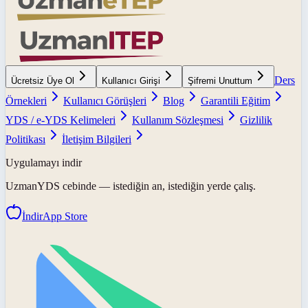
Ders
Ücretsiz Üye Ol
Kullanıcı Girişi
Şifremi Unuttum
Örnekleri
Kullanıcı Görüşleri
Blog
Garantili Eğitim
YDS / e-YDS Kelimeleri
Kullanım Sözleşmesi
Gizlilik
Politikası
İletişim Bilgileri
Uygulamayı indir
UzmanYDS
cebinde — istediğin an, istediğin yerde çalış.
İndir
App Store