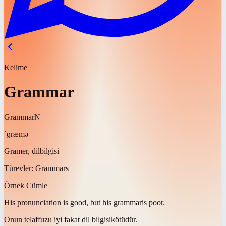
Kelime
Grammar
Grammar
N
ˈɡræmə
Gramer, dilbilgisi
Türevler:
Grammars
Örnek Cümle
His pronunciation is good, but his
grammar
is poor.
Onun telaffuzu iyi fakat
dil bilgisi
kötüdür.