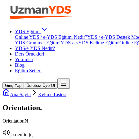
YDS Eğitimi
Online YDS / e-YDS Eğitimi Nedir?
YDS / e-YDS Destek Mod
YDS Grammer Eğitimi
YDS / e-YDS Kelime Eğitimi
Online Eğ
YDS/e-YDS Nedir?
Ders Örnekleri
Yorumlar
Blog
Eğitim Setleri
Giriş Yap
Ücretsiz Üye Ol
Ana Sayfa
Kelime Listesi
Orientation
.
Orientation
N
ˌɔːrɪenˈteɪʃn̩