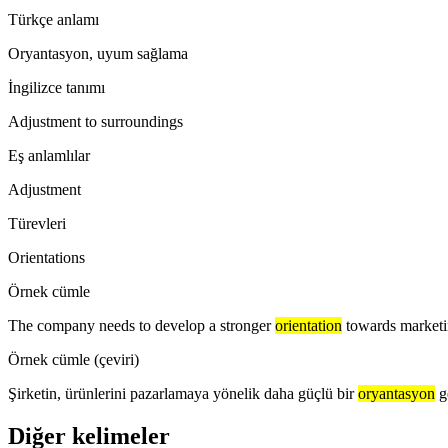
Türkçe anlamı
Oryantasyon, uyum sağlama
İngilizce tanımı
Adjustment to surroundings
Eş anlamlılar
Adjustment
Türevleri
Orientations
Örnek cümle
The company needs to develop a stronger
orientation
towards marketin
Örnek cümle (çeviri)
Şirketin, ürünlerini pazarlamaya yönelik daha güçlü bir
oryantasyon
g
Diğer kelimeler