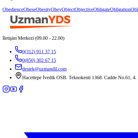
Obedience
Obese
Obesity
Obey
Object
Objective
Obligate
Obligation
Obl
İletişim Merkezi (09.00 - 22.00)
0(312) 911 37 15
0(850) 302 67 15
destek@uzmandil.com
Hacettepe İvedik OSB. Teknokenti 1368. Cadde No.61, 4