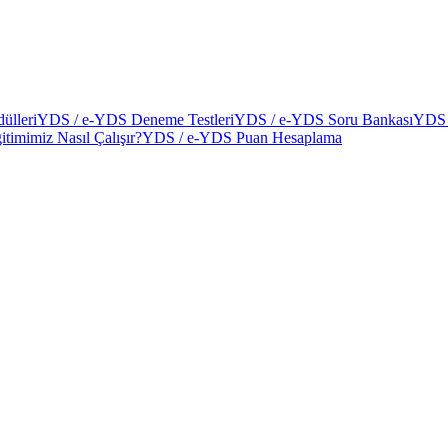
ülleri
YDS / e-YDS Deneme Testleri
YDS / e-YDS Soru Bankası
YDS 
itimimiz Nasıl Çalışır?
YDS / e-YDS Puan Hesaplama