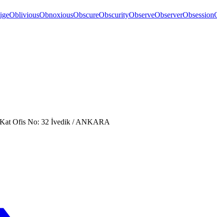
ige
Oblivious
Obnoxious
Obscure
Obscurity
Observe
Observer
Obsession
. Kat Ofis No: 32 İvedik / ANKARA