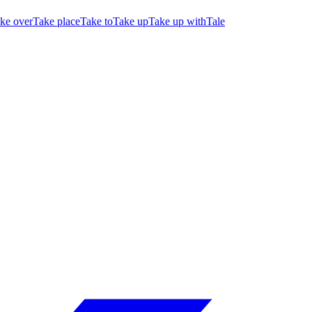
ke over
Take place
Take to
Take up
Take up with
Tale