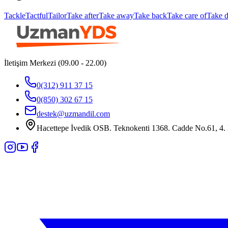
Tackle
Tactful
Tailor
Take after
Take away
Take back
Take care of
Take 
İletişim Merkezi (09.00 - 22.00)
0(312) 911 37 15
0(850) 302 67 15
destek@uzmandil.com
Hacettepe İvedik OSB. Teknokenti 1368. Cadde No.61, 4