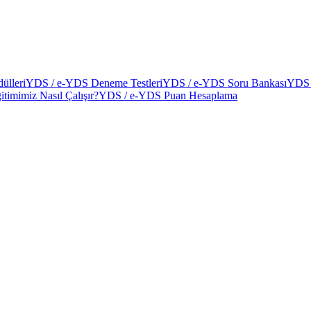
ülleri
YDS / e-YDS Deneme Testleri
YDS / e-YDS Soru Bankası
YDS 
itimimiz Nasıl Çalışır?
YDS / e-YDS Puan Hesaplama