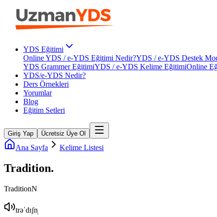
YDS Eğitimi
Online YDS / e-YDS Eğitimi Nedir?
YDS / e-YDS Destek Mod
YDS Grammer Eğitimi
YDS / e-YDS Kelime Eğitimi
Online Eğ
YDS/e-YDS Nedir?
Ders Örnekleri
Yorumlar
Blog
Eğitim Setleri
Giriş Yap
Ücretsiz Üye Ol
Ana Sayfa
Kelime Listesi
Tradition
.
Tradition
N
trəˈdɪʃn̩