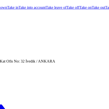
down
Take in
Take into account
Take leave of
Take off
Take on
Take out
Ta
. Kat Ofis No: 32 İvedik / ANKARA