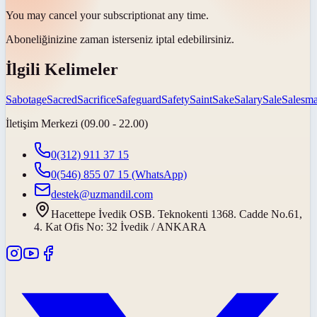
You may cancel your
subscription
at any time.
Aboneliğinizi
ne zaman isterseniz iptal edebilirsiniz.
İlgili Kelimeler
Sabotage
Sacred
Sacrifice
Safeguard
Safety
Saint
Sake
Salary
Sale
Salesm
İletişim Merkezi (09.00 - 22.00)
0(312) 911 37 15
0(546) 855 07 15
(WhatsApp)
destek@uzmandil.com
Hacettepe İvedik OSB. Teknokenti 1368. Cadde No.61,
4. Kat Ofis No: 32 İvedik / ANKARA