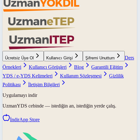
Ders
Ücretsiz Üye Ol
Kullanıcı Girişi
Şifremi Unuttum
Örnekleri
Kullanıcı Görüşleri
Blog
Garantili Eğitim
YDS / e-YDS Kelimeleri
Kullanım Sözleşmesi
Gizlilik
Politikası
İletişim Bilgileri
Uygulamayı indir
UzmanYDS
cebinde — istediğin an, istediğin yerde çalış.
İndir
App Store