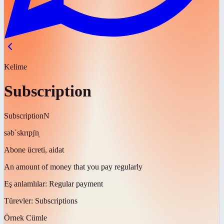
Kelime
Subscription
Subscription
N
səbˈskrɪpʃn̩
Abone ücreti, aidat
An amount of money that you pay regularly
Eş anlamlılar:
Regular payment
Türevler:
Subscriptions
Örnek Cümle