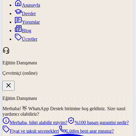
Anasayfa
Dersler
Yorumlar
Blog
Ücretler
Eğitim Danışmanı
Çevrimiçi (online)
Eğitim Danışmanı
Merhaba! 👋
WhatsApp Destek
birimine hoş geldiniz. Size nasıl
yardımcı olabiliriz?
Merhaba, bilgi alabilir miyim?
%100 başarı garantisi nedir?
Fiyat ve taksit seçenekleri
Lütfen beni arar mısınız?