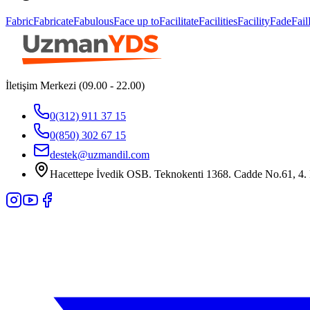
Fabric
Fabricate
Fabulous
Face up to
Facilitate
Facilities
Facility
Fade
Fail
İletişim Merkezi (09.00 - 22.00)
0(312) 911 37 15
0(850) 302 67 15
destek@uzmandil.com
Hacettepe İvedik OSB. Teknokenti 1368. Cadde No.61, 4