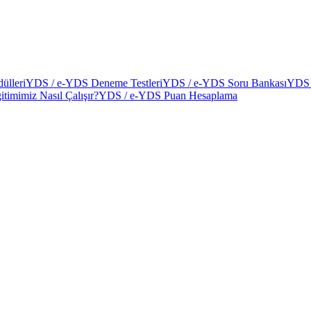
ülleri
YDS / e-YDS Deneme Testleri
YDS / e-YDS Soru Bankası
YDS 
itimimiz Nasıl Çalışır?
YDS / e-YDS Puan Hesaplama