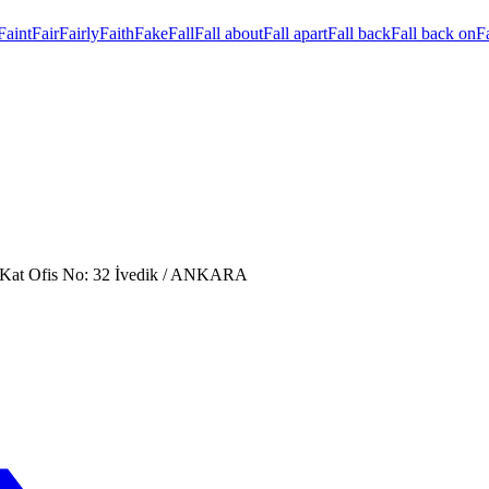
Faint
Fair
Fairly
Faith
Fake
Fall
Fall about
Fall apart
Fall back
Fall back on
Fa
. Kat Ofis No: 32 İvedik / ANKARA