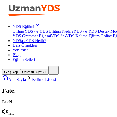
YDS Eğitimi
Online YDS / e-YDS Eğitimi Nedir?
YDS / e-YDS Destek Mod
YDS Grammer Eğitimi
YDS / e-YDS Kelime Eğitimi
Online Eğ
YDS/e-YDS Nedir?
Ders Örnekleri
Yorumlar
Blog
Eğitim Setleri
Giriş Yap
Ücretsiz Üye Ol
Ana Sayfa
Kelime Listesi
Fate
.
Fate
N
feɪt