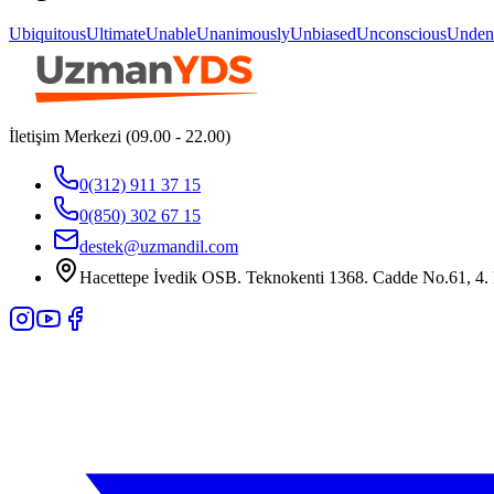
Ubiquitous
Ultimate
Unable
Unanimously
Unbiased
Unconscious
Unden
İletişim Merkezi (09.00 - 22.00)
0(312) 911 37 15
0(850) 302 67 15
destek@uzmandil.com
Hacettepe İvedik OSB. Teknokenti 1368. Cadde No.61, 4