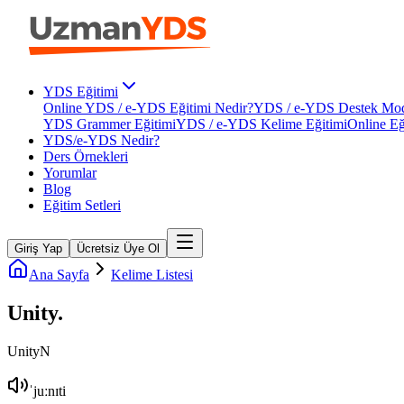
YDS Eğitimi
Online YDS / e-YDS Eğitimi Nedir?
YDS / e-YDS Destek Mod
YDS Grammer Eğitimi
YDS / e-YDS Kelime Eğitimi
Online Eğ
YDS/e-YDS Nedir?
Ders Örnekleri
Yorumlar
Blog
Eğitim Setleri
Giriş Yap
Ücretsiz Üye Ol
Ana Sayfa
Kelime Listesi
Unity
.
Unity
N
ˈjuːnɪti