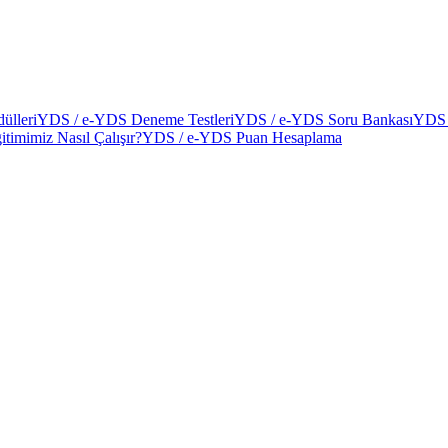
ülleri
YDS / e-YDS Deneme Testleri
YDS / e-YDS Soru Bankası
YDS 
itimimiz Nasıl Çalışır?
YDS / e-YDS Puan Hesaplama