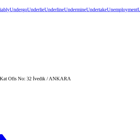
iably
Undergo
Underlie
Underline
Undermine
Undertake
Unemployment
U
. Kat Ofis No: 32 İvedik / ANKARA