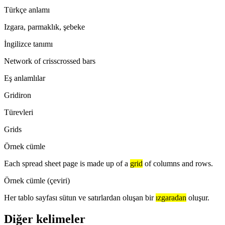
Türkçe anlamı
Izgara, parmaklık, şebeke
İngilizce tanımı
Network of crisscrossed bars
Eş anlamlılar
Gridiron
Türevleri
Grids
Örnek cümle
Each spread sheet page is made up of a
grid
of columns and rows.
Örnek cümle (çeviri)
Her tablo sayfası sütun ve satırlardan oluşan bir
ızgaradan
oluşur.
Diğer kelimeler