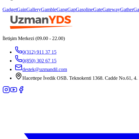
Gadget
Gain
Gallery
Gamble
Gang
Gap
Gasoline
Gate
Gateway
Gather
Ga
İletişim Merkezi (09.00 - 22.00)
0(312) 911 37 15
0(850) 302 67 15
destek@uzmandil.com
Hacettepe İvedik OSB. Teknokenti 1368. Cadde No.61, 4