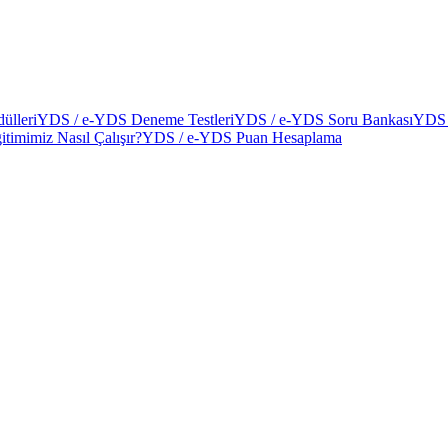
ülleri
YDS / e-YDS Deneme Testleri
YDS / e-YDS Soru Bankası
YDS 
itimimiz Nasıl Çalışır?
YDS / e-YDS Puan Hesaplama