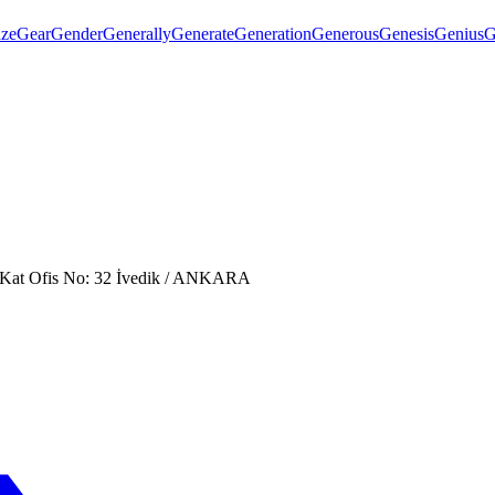
ze
Gear
Gender
Generally
Generate
Generation
Generous
Genesis
Genius
G
. Kat Ofis No: 32 İvedik / ANKARA