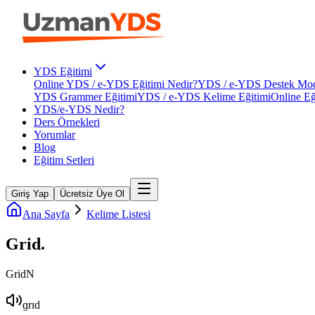
YDS Eğitimi
Online YDS / e-YDS Eğitimi Nedir?
YDS / e-YDS Destek Mod
YDS Grammer Eğitimi
YDS / e-YDS Kelime Eğitimi
Online Eğ
YDS/e-YDS Nedir?
Ders Örnekleri
Yorumlar
Blog
Eğitim Setleri
Giriş Yap
Ücretsiz Üye Ol
Ana Sayfa
Kelime Listesi
Grid
.
Grid
N
ɡrɪd