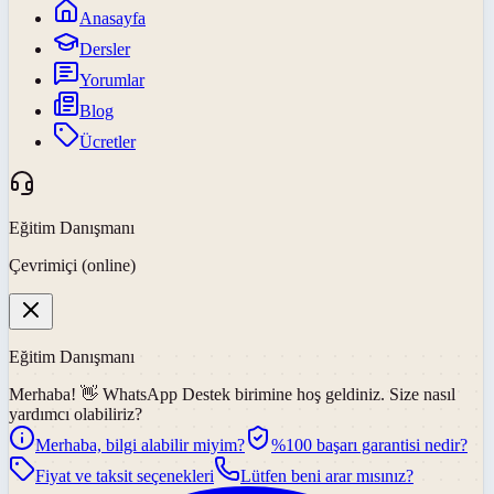
Anasayfa
Dersler
Yorumlar
Blog
Ücretler
Eğitim Danışmanı
Çevrimiçi (online)
Eğitim Danışmanı
Merhaba! 👋
WhatsApp Destek
birimine hoş geldiniz. Size nasıl
yardımcı olabiliriz?
Merhaba, bilgi alabilir miyim?
%100 başarı garantisi nedir?
Fiyat ve taksit seçenekleri
Lütfen beni arar mısınız?