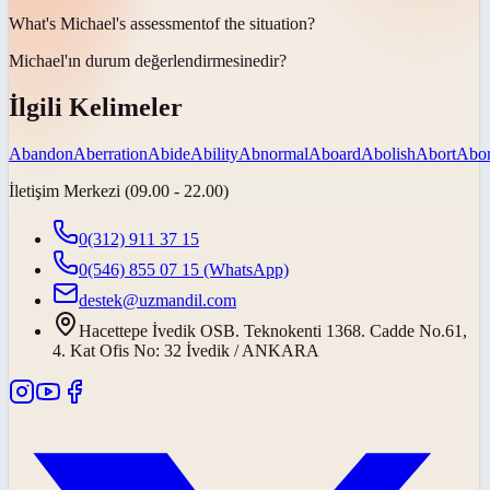
What's Michael's
assessment
of the situation?
Michael'ın durum
değerlendirmesi
nedir?
İlgili Kelimeler
Abandon
Aberration
Abide
Ability
Abnormal
Aboard
Abolish
Abort
Abor
İletişim Merkezi (09.00 - 22.00)
0(312) 911 37 15
0(546) 855 07 15
(WhatsApp)
destek@uzmandil.com
Hacettepe İvedik OSB. Teknokenti 1368. Cadde No.61,
4. Kat Ofis No: 32 İvedik / ANKARA