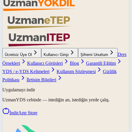
Ders
Ücretsiz Üye Ol
Kullanıcı Girişi
Şifremi Unuttum
Örnekleri
Kullanıcı Görüşleri
Blog
Garantili Eğitim
YDS / e-YDS Kelimeleri
Kullanım Sözleşmesi
Gizlilik
Politikası
İletişim Bilgileri
Uygulamayı indir
UzmanYDS
cebinde — istediğin an, istediğin yerde çalış.
İndir
App Store