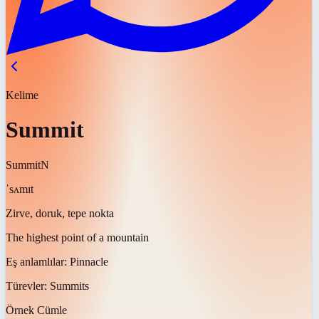
Kelime
Summit
Summit
N
ˈsʌmɪt
Zirve, doruk, tepe nokta
The highest point of a mountain
Eş anlamlılar:
Pinnacle
Türevler:
Summits
Örnek Cümle