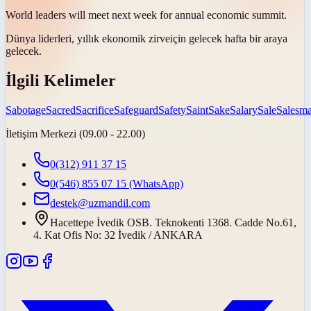
World leaders will meet next week for annual economic
summit
.
Dünya liderleri, yıllık ekonomik
zirve
için gelecek hafta bir araya
gelecek.
İlgili Kelimeler
Sabotage
Sacred
Sacrifice
Safeguard
Safety
Saint
Sake
Salary
Sale
Salesm
İletişim Merkezi (09.00 - 22.00)
0(312) 911 37 15
0(546) 855 07 15
(WhatsApp)
destek@uzmandil.com
Hacettepe İvedik OSB. Teknokenti 1368. Cadde No.61,
4. Kat Ofis No: 32 İvedik / ANKARA