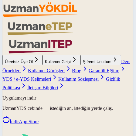
Ders
Ücretsiz Üye Ol
Kullanıcı Girişi
Şifremi Unuttum
Örnekleri
Kullanıcı Görüşleri
Blog
Garantili Eğitim
YDS / e-YDS Kelimeleri
Kullanım Sözleşmesi
Gizlilik
Politikası
İletişim Bilgileri
Uygulamayı indir
UzmanYDS
cebinde — istediğin an, istediğin yerde çalış.
İndir
App Store