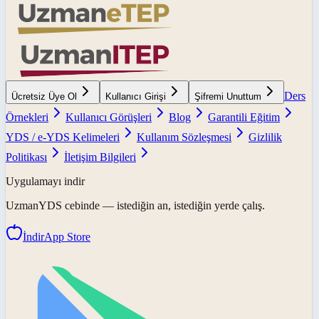
Ders
Ücretsiz Üye Ol
Kullanıcı Girişi
Şifremi Unuttum
Örnekleri
Kullanıcı Görüşleri
Blog
Garantili Eğitim
YDS / e-YDS Kelimeleri
Kullanım Sözleşmesi
Gizlilik
Politikası
İletişim Bilgileri
Uygulamayı indir
UzmanYDS
cebinde — istediğin an, istediğin yerde çalış.
İndir
App Store