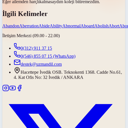
Eğer ailemden
harçlık
almasaydım koleji bitiremezdim.
İlgili Kelimeler
Abandon
Aberration
Abide
Ability
Abnormal
Aboard
Abolish
Abort
Abor
İletişim Merkezi (09.00 - 22.00)
0(312) 911 37 15
0(546) 855 07 15
(WhatsApp)
destek@uzmandil.com
Hacettepe İvedik OSB. Teknokenti 1368. Cadde No.61,
4. Kat Ofis No: 32 İvedik / ANKARA