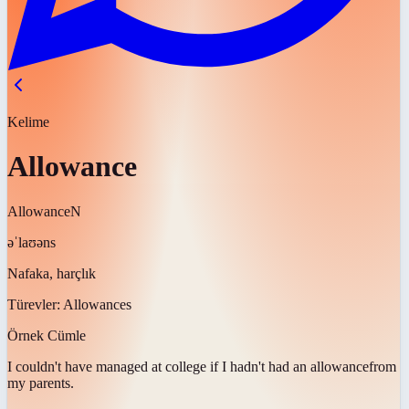
Kelime
Allowance
Allowance
N
əˈlaʊəns
Nafaka, harçlık
Türevler:
Allowances
Örnek Cümle
I couldn't have managed at college if I hadn't had an
allowance
from
my parents.