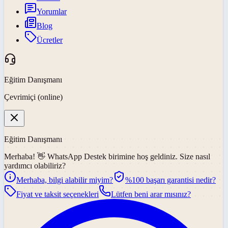
Yorumlar
Blog
Ücretler
Eğitim Danışmanı
Çevrimiçi (online)
Eğitim Danışmanı
Merhaba! 👋
WhatsApp Destek
birimine hoş geldiniz. Size nasıl
yardımcı olabiliriz?
Merhaba, bilgi alabilir miyim?
%100 başarı garantisi nedir?
Fiyat ve taksit seçenekleri
Lütfen beni arar mısınız?