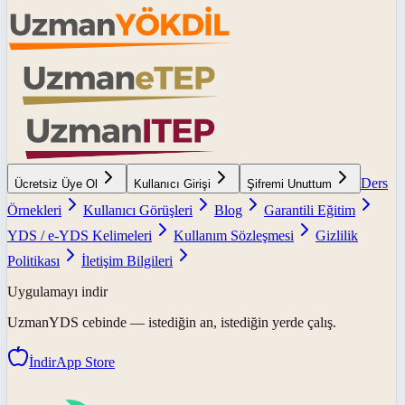
Ders
Ücretsiz Üye Ol
Kullanıcı Girişi
Şifremi Unuttum
Örnekleri
Kullanıcı Görüşleri
Blog
Garantili Eğitim
YDS / e-YDS Kelimeleri
Kullanım Sözleşmesi
Gizlilik
Politikası
İletişim Bilgileri
Uygulamayı indir
UzmanYDS
cebinde — istediğin an, istediğin yerde çalış.
İndir
App Store