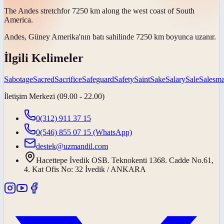
The Andes
stretch
for 7250 km along the west coast of South
America.
Andes, Güney Amerika'nın batı sahilinde 7250 km boyunca
uzanır
.
İlgili Kelimeler
Sabotage
Sacred
Sacrifice
Safeguard
Safety
Saint
Sake
Salary
Sale
Salesm
İletişim Merkezi (09.00 - 22.00)
0(312) 911 37 15
0(546) 855 07 15
(WhatsApp)
destek@uzmandil.com
Hacettepe İvedik OSB. Teknokenti 1368. Cadde No.61,
4. Kat Ofis No: 32 İvedik / ANKARA