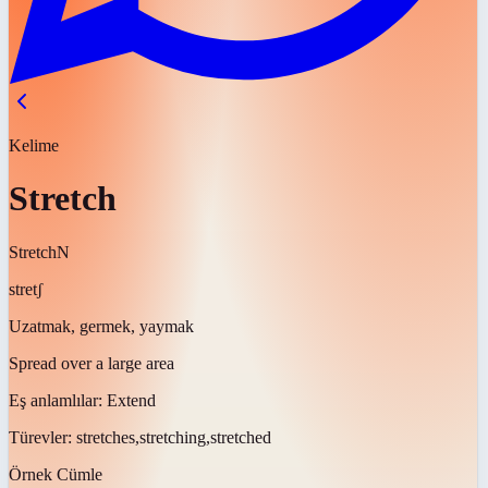
Kelime
Stretch
Stretch
N
stretʃ
Uzatmak, germek, yaymak
Spread over a large area
Eş anlamlılar:
Extend
Türevler:
stretches,stretching,stretched
Örnek Cümle