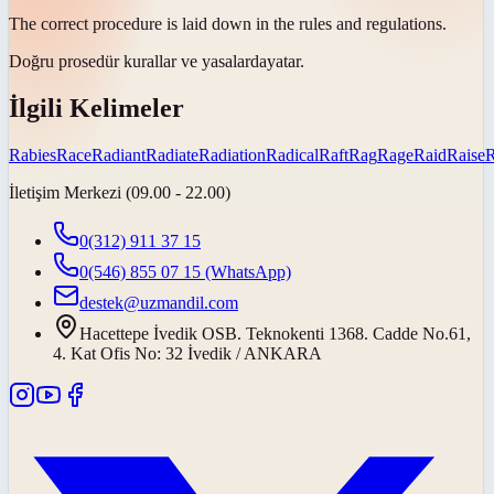
The correct procedure is laid down in the rules and
regulations
.
Doğru prosedür kurallar ve
yasalarda
yatar.
İlgili Kelimeler
Rabies
Race
Radiant
Radiate
Radiation
Radical
Raft
Rag
Rage
Raid
Raise
İletişim Merkezi (09.00 - 22.00)
0(312) 911 37 15
0(546) 855 07 15
(WhatsApp)
destek@uzmandil.com
Hacettepe İvedik OSB. Teknokenti 1368. Cadde No.61,
4. Kat Ofis No: 32 İvedik / ANKARA