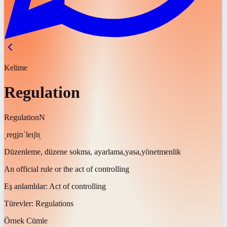
Kelime
Regulation
Regulation
N
ˌreɡjʊˈleɪʃn̩
Düzenleme, düzene sokma, ayarlama,yasa,yönetmenlik
An official rule or the act of controlling
Eş anlamlılar:
Act of controlling
Türevler:
Regulations
Örnek Cümle