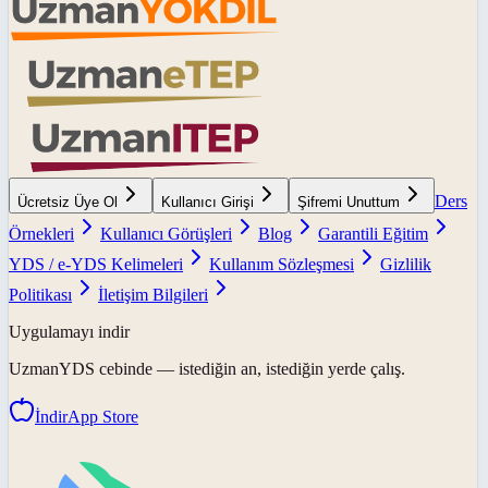
Ders
Ücretsiz Üye Ol
Kullanıcı Girişi
Şifremi Unuttum
Örnekleri
Kullanıcı Görüşleri
Blog
Garantili Eğitim
YDS / e-YDS Kelimeleri
Kullanım Sözleşmesi
Gizlilik
Politikası
İletişim Bilgileri
Uygulamayı indir
UzmanYDS
cebinde — istediğin an, istediğin yerde çalış.
İndir
App Store