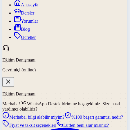
Anasayfa
Dersler
Yorumlar
Blog
Ücretler
Eğitim Danışmanı
Çevrimiçi (online)
Eğitim Danışmanı
Merhaba! 👋
WhatsApp Destek
birimine hoş geldiniz. Size nasıl
yardımcı olabiliriz?
Merhaba, bilgi alabilir miyim?
%100 başarı garantisi nedir?
Fiyat ve taksit seçenekleri
Lütfen beni arar mısınız?