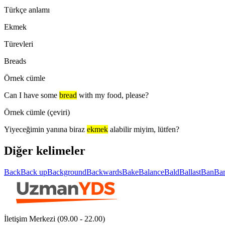
Türkçe anlamı
Ekmek
Türevleri
Breads
Örnek cümle
Can I have some
bread
with my food, please?
Örnek cümle (çeviri)
Yiyeceğimin yanına biraz
ekmek
alabilir miyim, lütfen?
Diğer kelimeler
Back
Back up
Background
Backwards
Bake
Balance
Bald
Ballast
Ban
Ba
İletişim Merkezi (09.00 - 22.00)