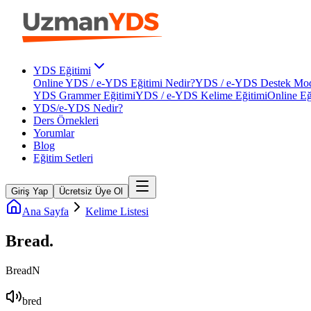
YDS Eğitimi
Online YDS / e-YDS Eğitimi Nedir?
YDS / e-YDS Destek Mod
YDS Grammer Eğitimi
YDS / e-YDS Kelime Eğitimi
Online Eğ
YDS/e-YDS Nedir?
Ders Örnekleri
Yorumlar
Blog
Eğitim Setleri
Giriş Yap
Ücretsiz Üye Ol
Ana Sayfa
Kelime Listesi
Bread
.
Bread
N
bred