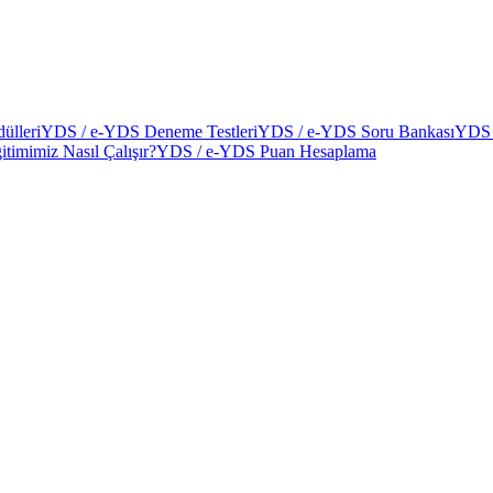
ülleri
YDS / e-YDS Deneme Testleri
YDS / e-YDS Soru Bankası
YDS 
itimimiz Nasıl Çalışır?
YDS / e-YDS Puan Hesaplama