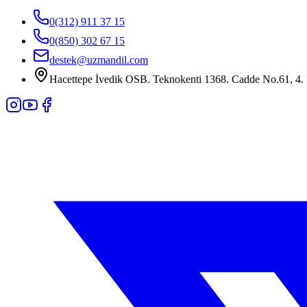
0(312) 911 37 15
0(850) 302 67 15
destek@uzmandil.com
Hacettepe İvedik OSB. Teknokenti 1368. Cadde No.61, 4