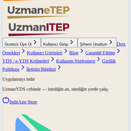
Ders
Ücretsiz Üye Ol
Kullanıcı Girişi
Şifremi Unuttum
Örnekleri
Kullanıcı Görüşleri
Blog
Garantili Eğitim
YDS / e-YDS Kelimeleri
Kullanım Sözleşmesi
Gizlilik
Politikası
İletişim Bilgileri
Uygulamayı indir
UzmanYDS
cebinde — istediğin an, istediğin yerde çalış.
İndir
App Store