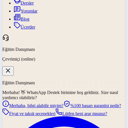
Dersler
Yorumlar
Blog
Ücretler
Eğitim Danışmanı
Çevrimiçi (online)
Eğitim Danışmanı
Merhaba! 👋
WhatsApp Destek
birimine hoş geldiniz. Size nasıl
yardımcı olabiliriz?
Merhaba, bilgi alabilir miyim?
%100 başarı garantisi nedir?
Fiyat ve taksit seçenekleri
Lütfen beni arar mısınız?