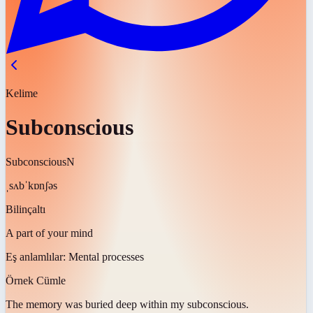
Kelime
Subconscious
Subconscious
N
ˌsʌbˈkɒnʃəs
Bilinçaltı
A part of your mind
Eş anlamlılar:
Mental processes
Örnek Cümle
The memory was buried deep within my
subconscious
.