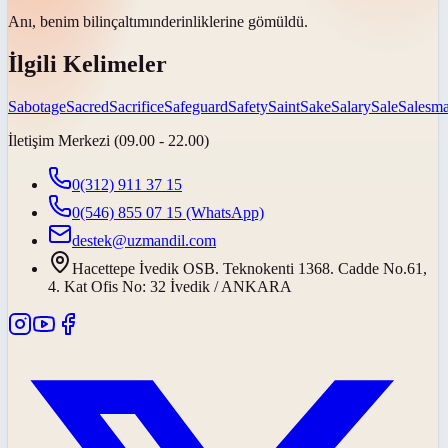
Anı, benim
bilinçaltımın
derinliklerine gömüldü.
İlgili Kelimeler
Sabotage
Sacred
Sacrifice
Safeguard
Safety
Saint
Sake
Salary
Sale
Salesm
İletişim Merkezi (09.00 - 22.00)
0(312) 911 37 15
0(546) 855 07 15
(WhatsApp)
destek@uzmandil.com
Hacettepe İvedik OSB. Teknokenti 1368. Cadde No.61,
4. Kat Ofis No: 32 İvedik / ANKARA