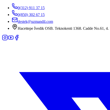
0(312) 911 37 15
0(850) 302 67 15
destek@uzmandil.com
Hacettepe İvedik OSB. Teknokenti 1368. Cadde No.61, 4