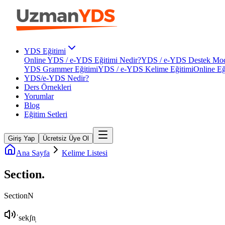
YDS Eğitimi
Online YDS / e-YDS Eğitimi Nedir?
YDS / e-YDS Destek Mod
YDS Grammer Eğitimi
YDS / e-YDS Kelime Eğitimi
Online Eğ
YDS/e-YDS Nedir?
Ders Örnekleri
Yorumlar
Blog
Eğitim Setleri
Giriş Yap
Ücretsiz Üye Ol
Ana Sayfa
Kelime Listesi
Section
.
Section
N
ˈsekʃn̩