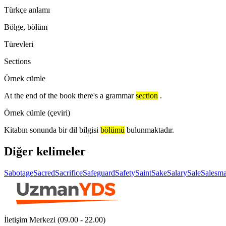
Türkçe anlamı
Bölge, bölüm
Türevleri
Sections
Örnek cümle
At the end of the book there's a grammar
section
.
Örnek cümle (çeviri)
Kitabın sonunda bir dil bilgisi
bölümü
bulunmaktadır.
Diğer kelimeler
Sabotage
Sacred
Sacrifice
Safeguard
Safety
Saint
Sake
Salary
Sale
Salesm
İletişim Merkezi (09.00 - 22.00)