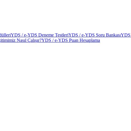
ülleri
YDS / e-YDS Deneme Testleri
YDS / e-YDS Soru Bankası
YDS 
itimimiz Nasıl Çalışır?
YDS / e-YDS Puan Hesaplama