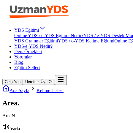
YDS Eğitimi
Online YDS / e-YDS Eğitimi Nedir?
YDS / e-YDS Destek Mod
YDS Grammer Eğitimi
YDS / e-YDS Kelime Eğitimi
Online Eğ
YDS/e-YDS Nedir?
Ders Örnekleri
Yorumlar
Blog
Eğitim Setleri
Giriş Yap
Ücretsiz Üye Ol
Ana Sayfa
Kelime Listesi
Area
.
Area
N
ˈeəriə