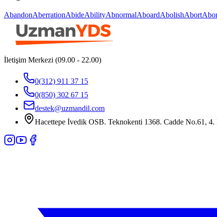
Abandon
Aberration
Abide
Ability
Abnormal
Aboard
Abolish
Abort
Abor
İletişim Merkezi (09.00 - 22.00)
0(312) 911 37 15
0(850) 302 67 15
destek@uzmandil.com
Hacettepe İvedik OSB. Teknokenti 1368. Cadde No.61, 4