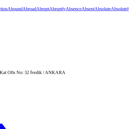
tion
Abound
Abroad
Abrupt
Abruptly
Absence
Absent
Absolute
Absolutel
. Kat Ofis No: 32 İvedik / ANKARA