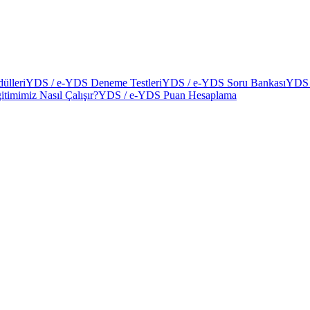
ülleri
YDS / e-YDS Deneme Testleri
YDS / e-YDS Soru Bankası
YDS 
itimimiz Nasıl Çalışır?
YDS / e-YDS Puan Hesaplama