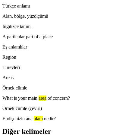
Türkçe anlamı
Alan, bölge, yüzölçümü
İngilizce tanımı
A particular part of a place
Eş anlamlılar
Region
Türevleri
Areas
Örnek cümle
What is your main
area
of concern?
Örnek cümle (çeviri)
Endişenizin ana
alanı
nedir?
Diğer kelimeler