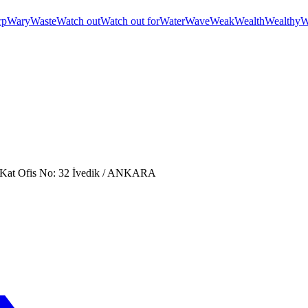
rp
Wary
Waste
Watch out
Watch out for
Water
Wave
Weak
Wealth
Wealthy
W
. Kat Ofis No: 32 İvedik / ANKARA