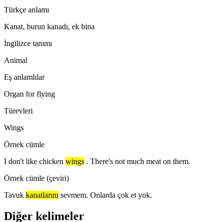
Türkçe anlamı
Kanat, burun kanadı, ek bina
İngilizce tanımı
Animal
Eş anlamlılar
Organ for flying
Türevleri
Wings
Örnek cümle
I don't like chicken
wings
. There's not much meat on them.
Örnek cümle (çeviri)
Tavuk
kanatlarını
sevmem. Onlarda çok et yok.
Diğer kelimeler