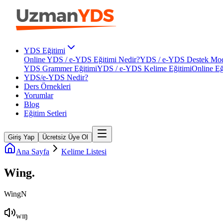
YDS Eğitimi
Online YDS / e-YDS Eğitimi Nedir?
YDS / e-YDS Destek Mod
YDS Grammer Eğitimi
YDS / e-YDS Kelime Eğitimi
Online Eğ
YDS/e-YDS Nedir?
Ders Örnekleri
Yorumlar
Blog
Eğitim Setleri
Giriş Yap
Ücretsiz Üye Ol
Ana Sayfa
Kelime Listesi
Wing
.
Wing
N
wɪŋ