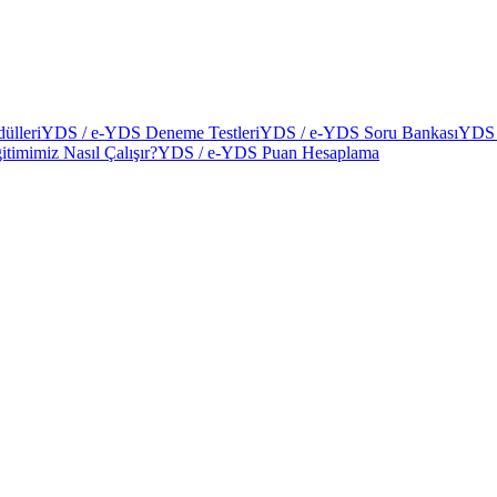
ülleri
YDS / e-YDS Deneme Testleri
YDS / e-YDS Soru Bankası
YDS 
itimimiz Nasıl Çalışır?
YDS / e-YDS Puan Hesaplama