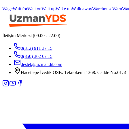
Wage
Wait for
Wait on
Wait up
Wake up
Walk away
Warehouse
Warn
Wa
İletişim Merkezi (09.00 - 22.00)
0(312) 911 37 15
0(850) 302 67 15
destek@uzmandil.com
Hacettepe İvedik OSB. Teknokenti 1368. Cadde No.61, 4