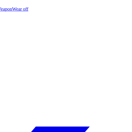
eapon
Wear off