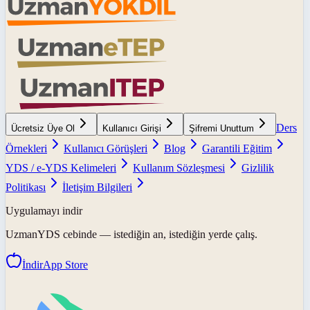
Ders
Ücretsiz Üye Ol
Kullanıcı Girişi
Şifremi Unuttum
Örnekleri
Kullanıcı Görüşleri
Blog
Garantili Eğitim
YDS / e-YDS Kelimeleri
Kullanım Sözleşmesi
Gizlilik
Politikası
İletişim Bilgileri
Uygulamayı indir
UzmanYDS
cebinde — istediğin an, istediğin yerde çalış.
İndir
App Store