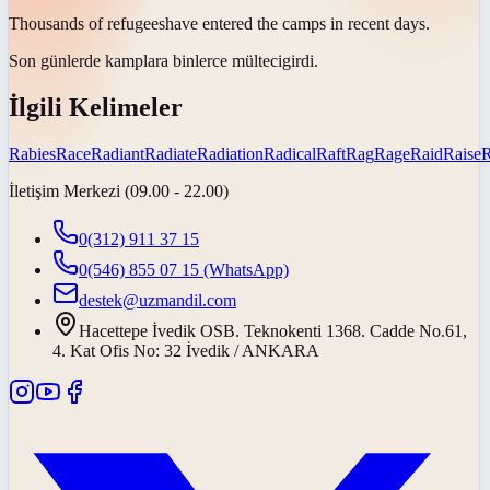
Thousands of
refugees
have entered the camps in recent days.
Son günlerde kamplara binlerce
mülteci
girdi.
İlgili Kelimeler
Rabies
Race
Radiant
Radiate
Radiation
Radical
Raft
Rag
Rage
Raid
Raise
İletişim Merkezi (09.00 - 22.00)
0(312) 911 37 15
0(546) 855 07 15
(WhatsApp)
destek@uzmandil.com
Hacettepe İvedik OSB. Teknokenti 1368. Cadde No.61,
4. Kat Ofis No: 32 İvedik / ANKARA