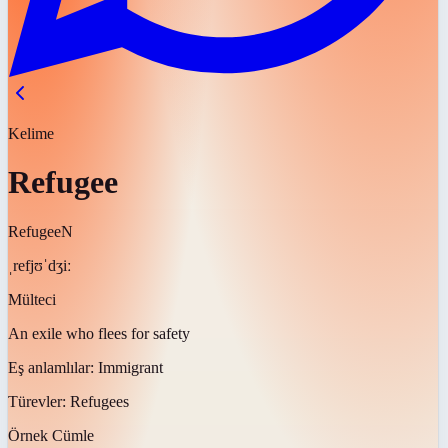
Kelime
Refugee
Refugee
N
ˌrefjʊˈdʒiː
Mülteci
An exile who flees for safety
Eş anlamlılar:
Immigrant
Türevler:
Refugees
Örnek Cümle