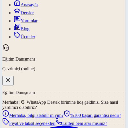
Anasayfa
Dersler
Yorumlar
Blog
Ücretler
Eğitim Danışmanı
Çevrimiçi (online)
Eğitim Danışmanı
Merhaba! 👋
WhatsApp Destek
birimine hoş geldiniz. Size nasıl
yardımcı olabiliriz?
Merhaba, bilgi alabilir miyim?
%100 başarı garantisi nedir?
Fiyat ve taksit seçenekleri
Lütfen beni arar mısınız?