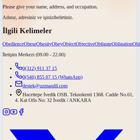
Please give your name, address, and
occupation
.
Adınız, adresiniz ve
işinizi
belirtiniz.
İlgili Kelimeler
Obedience
Obese
Obesity
Obey
Object
Objective
Obligate
Obligation
Obl
İletişim Merkezi (09.00 - 22.00)
0(312) 911 37 15
0(546) 855 07 15
(WhatsApp)
destek@uzmandil.com
Hacettepe İvedik OSB. Teknokenti 1368. Cadde No.61,
4. Kat Ofis No: 32 İvedik / ANKARA