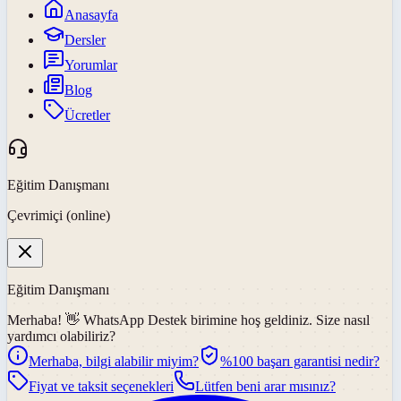
Anasayfa
Dersler
Yorumlar
Blog
Ücretler
Eğitim Danışmanı
Çevrimiçi (online)
Eğitim Danışmanı
Merhaba! 👋
WhatsApp Destek
birimine hoş geldiniz. Size nasıl
yardımcı olabiliriz?
Merhaba, bilgi alabilir miyim?
%100 başarı garantisi nedir?
Fiyat ve taksit seçenekleri
Lütfen beni arar mısınız?