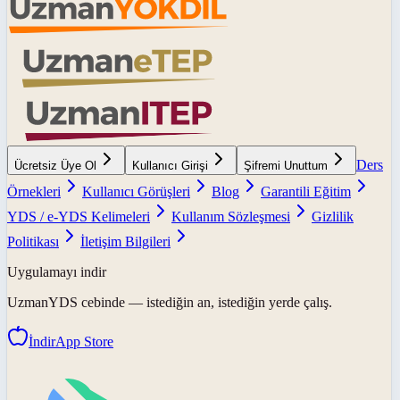
Ders
Ücretsiz Üye Ol
Kullanıcı Girişi
Şifremi Unuttum
Örnekleri
Kullanıcı Görüşleri
Blog
Garantili Eğitim
YDS / e-YDS Kelimeleri
Kullanım Sözleşmesi
Gizlilik
Politikası
İletişim Bilgileri
Uygulamayı indir
UzmanYDS
cebinde — istediğin an, istediğin yerde çalış.
İndir
App Store