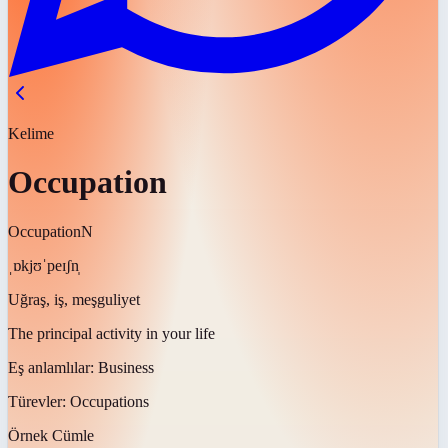
Kelime
Occupation
Occupation
N
ˌɒkjʊˈpeɪʃn̩
Uğraş, iş, meşguliyet
The principal activity in your life
Eş anlamlılar:
Business
Türevler:
Occupations
Örnek Cümle