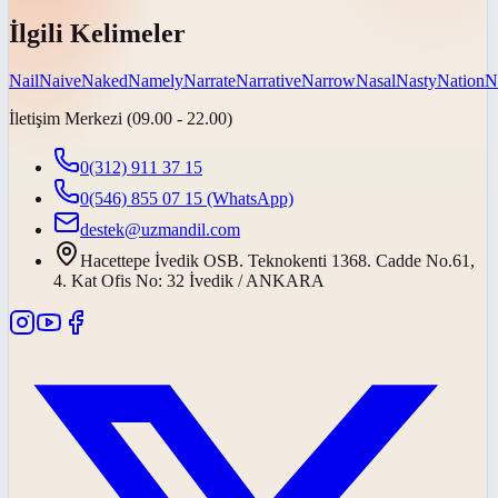
İlgili Kelimeler
Nail
Naive
Naked
Namely
Narrate
Narrative
Narrow
Nasal
Nasty
Nation
N
İletişim Merkezi (09.00 - 22.00)
0(312) 911 37 15
0(546) 855 07 15
(WhatsApp)
destek@uzmandil.com
Hacettepe İvedik OSB. Teknokenti 1368. Cadde No.61,
4. Kat Ofis No: 32 İvedik / ANKARA