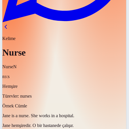
Kelime
Nurse
Nurse
N
nɜːs
Hemşire
Türevler:
nurses
Örnek Cümle
Jane is a
nurse
. She works in a hospital.
Jane
hemşiredir
. O bir hastanede çalışır.