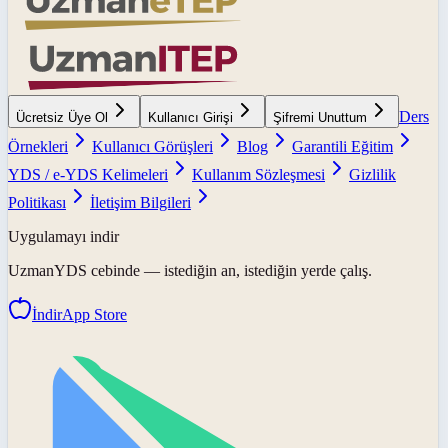
Ders
Ücretsiz Üye Ol
Kullanıcı Girişi
Şifremi Unuttum
Örnekleri
Kullanıcı Görüşleri
Blog
Garantili Eğitim
YDS / e-YDS Kelimeleri
Kullanım Sözleşmesi
Gizlilik
Politikası
İletişim Bilgileri
Uygulamayı indir
UzmanYDS
cebinde — istediğin an, istediğin yerde çalış.
İndir
App Store