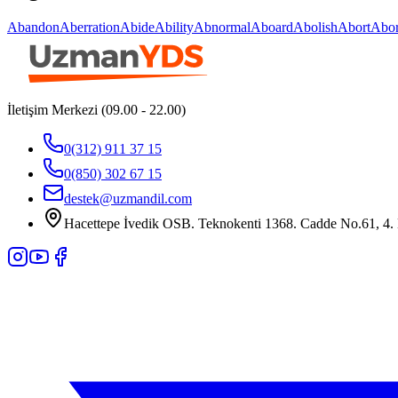
Abandon
Aberration
Abide
Ability
Abnormal
Aboard
Abolish
Abort
Abor
İletişim Merkezi (09.00 - 22.00)
0(312) 911 37 15
0(850) 302 67 15
destek@uzmandil.com
Hacettepe İvedik OSB. Teknokenti 1368. Cadde No.61, 4