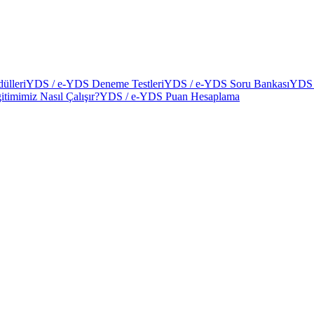
ülleri
YDS / e-YDS Deneme Testleri
YDS / e-YDS Soru Bankası
YDS 
itimimiz Nasıl Çalışır?
YDS / e-YDS Puan Hesaplama