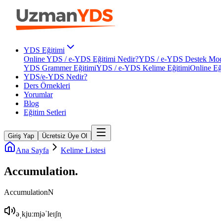
YDS Eğitimi
Online YDS / e-YDS Eğitimi Nedir?
YDS / e-YDS Destek Mod
YDS Grammer Eğitimi
YDS / e-YDS Kelime Eğitimi
Online Eğ
YDS/e-YDS Nedir?
Ders Örnekleri
Yorumlar
Blog
Eğitim Setleri
Giriş Yap
Ücretsiz Üye Ol
Ana Sayfa
Kelime Listesi
Accumulation
.
Accumulation
N
əˌkjuːmjəˈleɪʃn̩