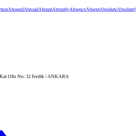
tion
Abound
Abroad
Abrupt
Abruptly
Absence
Absent
Absolute
Absolutel
. Kat Ofis No: 32 İvedik / ANKARA