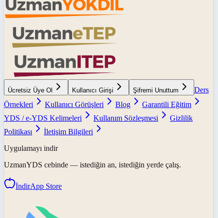
Ders
Ücretsiz Üye Ol
Kullanıcı Girişi
Şifremi Unuttum
Örnekleri
Kullanıcı Görüşleri
Blog
Garantili Eğitim
YDS / e-YDS Kelimeleri
Kullanım Sözleşmesi
Gizlilik
Politikası
İletişim Bilgileri
Uygulamayı indir
UzmanYDS
cebinde — istediğin an, istediğin yerde çalış.
İndir
App Store