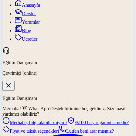
Anasayfa
Dersler
Yorumlar
Blog
Ücretler
Eğitim Danışmanı
Çevrimiçi (online)
Eğitim Danışmanı
Merhaba! 👋
WhatsApp Destek
birimine hoş geldiniz. Size nasıl
yardımcı olabiliriz?
Merhaba, bilgi alabilir miyim?
%100 başarı garantisi nedir?
Fiyat ve taksit seçenekleri
Lütfen beni arar mısınız?