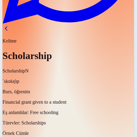
Kelime
Scholarship
Scholarship
N
ˈskɒləʃɪp
Burs, öğrenim
Financial grant given to a student
Eş anlamlılar:
Free schooling
Türevler:
Scholarships
Örnek Cümle