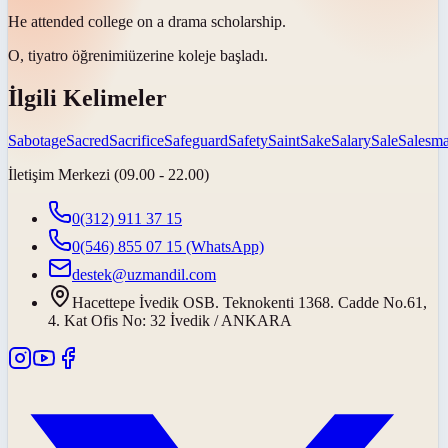
He attended college on a drama
scholarship
.
O, tiyatro
öğrenimi
üzerine koleje başladı.
İlgili Kelimeler
Sabotage
Sacred
Sacrifice
Safeguard
Safety
Saint
Sake
Salary
Sale
Salesm
İletişim Merkezi (09.00 - 22.00)
0(312) 911 37 15
0(546) 855 07 15
(WhatsApp)
destek@uzmandil.com
Hacettepe İvedik OSB. Teknokenti 1368. Cadde No.61,
4. Kat Ofis No: 32 İvedik / ANKARA