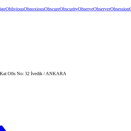
ige
Oblivious
Obnoxious
Obscure
Obscurity
Observe
Observer
Obsession
. Kat Ofis No: 32 İvedik / ANKARA