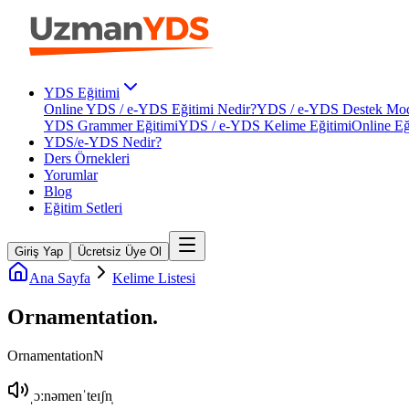
YDS Eğitimi
Online YDS / e-YDS Eğitimi Nedir?
YDS / e-YDS Destek Mod
YDS Grammer Eğitimi
YDS / e-YDS Kelime Eğitimi
Online Eğ
YDS/e-YDS Nedir?
Ders Örnekleri
Yorumlar
Blog
Eğitim Setleri
Giriş Yap
Ücretsiz Üye Ol
Ana Sayfa
Kelime Listesi
Ornamentation
.
Ornamentation
N
ˌɔːnəmenˈteɪʃn̩