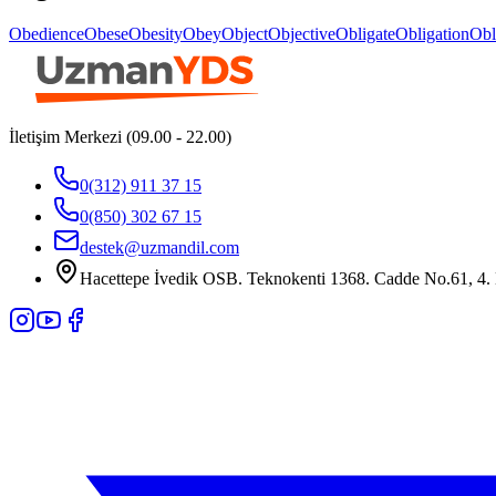
Obedience
Obese
Obesity
Obey
Object
Objective
Obligate
Obligation
Obl
İletişim Merkezi (09.00 - 22.00)
0(312) 911 37 15
0(850) 302 67 15
destek@uzmandil.com
Hacettepe İvedik OSB. Teknokenti 1368. Cadde No.61, 4