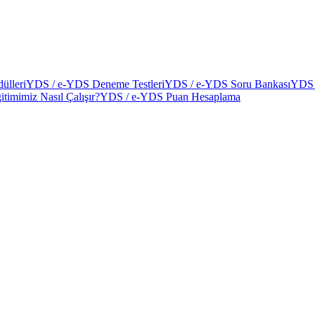
ülleri
YDS / e-YDS Deneme Testleri
YDS / e-YDS Soru Bankası
YDS 
itimimiz Nasıl Çalışır?
YDS / e-YDS Puan Hesaplama