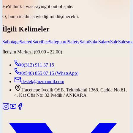
He'd think I was saying it out of
spite
.
O, bunu
inadına
söylediğimi düşünecekti.
İlgili Kelimeler
Sabotage
Sacred
Sacrifice
Safeguard
Safety
Saint
Sake
Salary
Sale
Salesm
İletişim Merkezi (09.00 - 22.00)
0(312) 911 37 15
0(546) 855 07 15
(WhatsApp)
destek@uzmandil.com
Hacettepe İvedik OSB. Teknokenti 1368. Cadde No.61,
4. Kat Ofis No: 32 İvedik / ANKARA