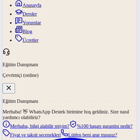
Anasayfa
Dersler
Yorumlar
Blog
Ücretler
Eğitim Danışmanı
Çevrimiçi (online)
Eğitim Danışmanı
Merhaba! 👋
WhatsApp Destek
birimine hoş geldiniz. Size nasıl
yardımcı olabiliriz?
Merhaba, bilgi alabilir miyim?
%100 başarı garantisi nedir?
Fiyat ve taksit seçenekleri
Lütfen beni arar mısınız?