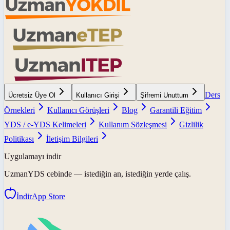
Ders
Ücretsiz Üye Ol
Kullanıcı Girişi
Şifremi Unuttum
Örnekleri
Kullanıcı Görüşleri
Blog
Garantili Eğitim
YDS / e-YDS Kelimeleri
Kullanım Sözleşmesi
Gizlilik
Politikası
İletişim Bilgileri
Uygulamayı indir
UzmanYDS
cebinde — istediğin an, istediğin yerde çalış.
İndir
App Store