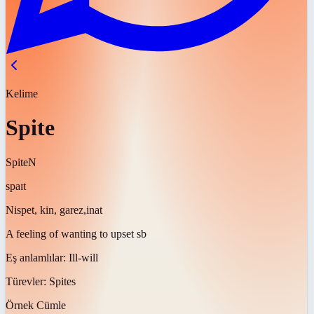
Kelime
Spite
Spite
N
spaɪt
Nispet, kin, garez,inat
A feeling of wanting to upset sb
Eş anlamlılar:
Ill-will
Türevler:
Spites
Örnek Cümle