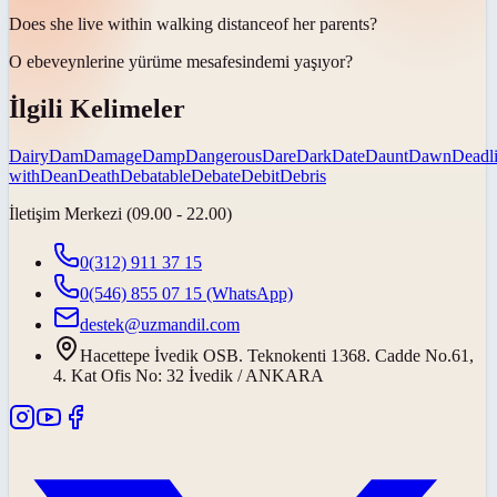
Does she live within walking
distance
of her parents?
O ebeveynlerine yürüme
mesafesinde
mi yaşıyor?
İlgili Kelimeler
Dairy
Dam
Damage
Damp
Dangerous
Dare
Dark
Date
Daunt
Dawn
Deadl
with
Dean
Death
Debatable
Debate
Debit
Debris
İletişim Merkezi (09.00 - 22.00)
0(312) 911 37 15
0(546) 855 07 15
(WhatsApp)
destek@uzmandil.com
Hacettepe İvedik OSB. Teknokenti 1368. Cadde No.61,
4. Kat Ofis No: 32 İvedik / ANKARA