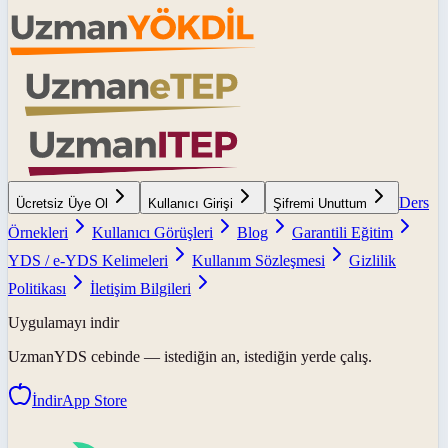
Ders
Ücretsiz Üye Ol
Kullanıcı Girişi
Şifremi Unuttum
Örnekleri
Kullanıcı Görüşleri
Blog
Garantili Eğitim
YDS / e-YDS Kelimeleri
Kullanım Sözleşmesi
Gizlilik
Politikası
İletişim Bilgileri
Uygulamayı indir
UzmanYDS
cebinde — istediğin an, istediğin yerde çalış.
İndir
App Store