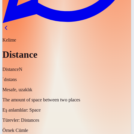
Kelime
Distance
Distance
N
ˈdɪstəns
Mesafe, uzaklık
The amount of space between two places
Eş anlamlılar:
Space
Türevler:
Distances
Örnek Cümle