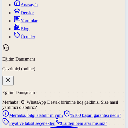
Anasayfa
Dersler
Yorumlar
Blog
Ücretler
Eğitim Danışmanı
Çevrimiçi (online)
Eğitim Danışmanı
Merhaba! 👋
WhatsApp Destek
birimine hoş geldiniz. Size nasıl
yardımcı olabiliriz?
Merhaba, bilgi alabilir miyim?
%100 başarı garantisi nedir?
Fiyat ve taksit seçenekleri
Lütfen beni arar mısınız?