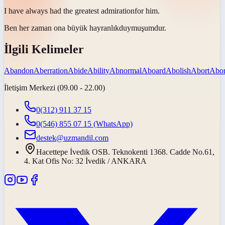
I have always had the greatest
admiration
for him.
Ben her zaman ona büyük
hayranlık
duymuşumdur.
İlgili Kelimeler
Abandon
Aberration
Abide
Ability
Abnormal
Aboard
Abolish
Abort
Abor
İletişim Merkezi (09.00 - 22.00)
0(312) 911 37 15
0(546) 855 07 15
(WhatsApp)
destek@uzmandil.com
Hacettepe İvedik OSB. Teknokenti 1368. Cadde No.61,
4. Kat Ofis No: 32 İvedik / ANKARA