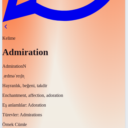
Kelime
Admiration
Admiration
N
ˌædməˈreɪʃn̩
Hayranlık, beğeni, takdir
Enchantment, affection, adoration
Eş anlamlılar:
Adoration
Türevler:
Admirations
Örnek Cümle