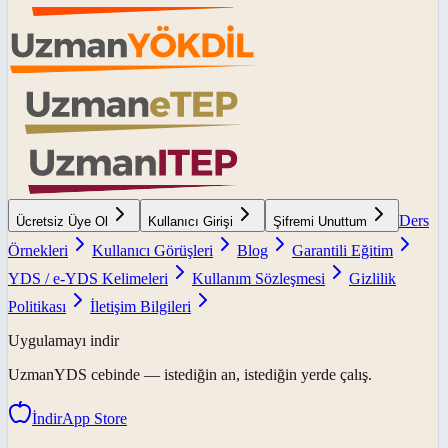
Ders
Ücretsiz Üye Ol
Kullanıcı Girişi
Şifremi Unuttum
Örnekleri
Kullanıcı Görüşleri
Blog
Garantili Eğitim
YDS / e-YDS Kelimeleri
Kullanım Sözleşmesi
Gizlilik
Politikası
İletişim Bilgileri
Uygulamayı indir
UzmanYDS
cebinde — istediğin an, istediğin yerde çalış.
İndir
App Store