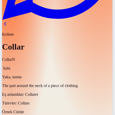
Kelime
Collar
Collar
N
ˈkɒlə
Yaka, tasma
The part around the neck of a piece of clothing
Eş anlamlılar:
Collaret
Türevler:
Collars
Örnek Cümle