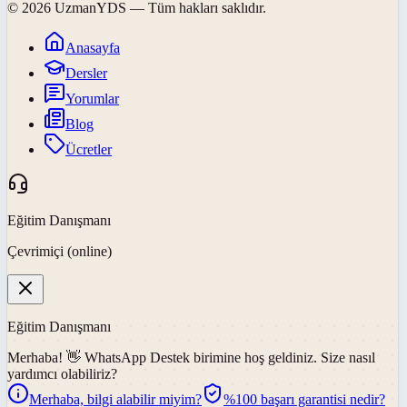
©
2026
UzmanYDS
— Tüm hakları saklıdır.
Anasayfa
Dersler
Yorumlar
Blog
Ücretler
Eğitim Danışmanı
Çevrimiçi (online)
Eğitim Danışmanı
Merhaba! 👋
WhatsApp Destek
birimine hoş geldiniz. Size nasıl
yardımcı olabiliriz?
Merhaba, bilgi alabilir miyim?
%100 başarı garantisi nedir?