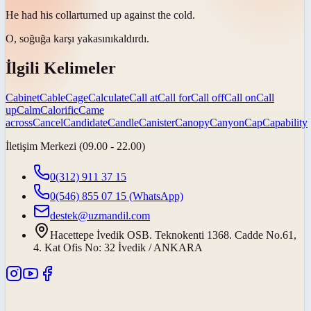
He had his
collar
turned up against the cold.
O, soğuğa karşı
yakasını
kaldırdı.
İlgili Kelimeler
Cabinet
Cable
Cage
Calculate
Call at
Call for
Call off
Call on
Call
up
Calm
Calorific
Came
across
Cancel
Candidate
Candle
Canister
Canopy
Canyon
Cap
Capability
İletişim Merkezi (09.00 - 22.00)
0(312) 911 37 15
0(546) 855 07 15
(WhatsApp)
destek@uzmandil.com
Hacettepe İvedik OSB. Teknokenti 1368. Cadde No.61,
4. Kat Ofis No: 32 İvedik / ANKARA