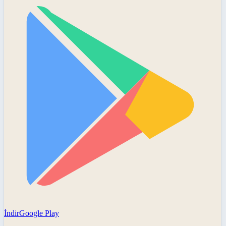
İndir
Google Play