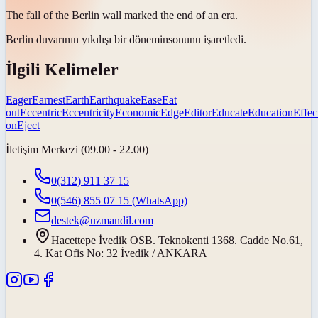
The fall of the Berlin wall marked the end of an
era
.
Berlin duvarının yıkılışı bir
dönemin
sonunu işaretledi.
İlgili Kelimeler
Eager
Earnest
Earth
Earthquake
Ease
Eat
out
Eccentric
Eccentricity
Economic
Edge
Editor
Educate
Education
Effec
on
Eject
İletişim Merkezi (09.00 - 22.00)
0(312) 911 37 15
0(546) 855 07 15
(WhatsApp)
destek@uzmandil.com
Hacettepe İvedik OSB. Teknokenti 1368. Cadde No.61,
4. Kat Ofis No: 32 İvedik / ANKARA