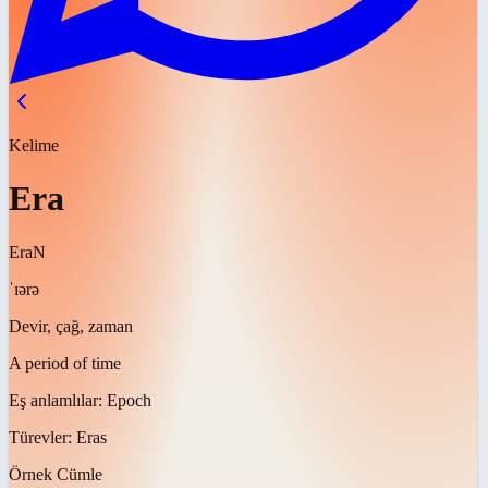
Kelime
Era
Era
N
ˈɪərə
Devir, çağ, zaman
A period of time
Eş anlamlılar:
Epoch
Türevler:
Eras
Örnek Cümle