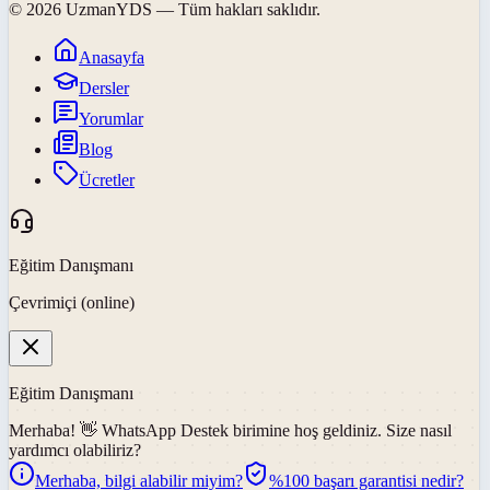
©
2026
UzmanYDS
— Tüm hakları saklıdır.
Anasayfa
Dersler
Yorumlar
Blog
Ücretler
Eğitim Danışmanı
Çevrimiçi (online)
Eğitim Danışmanı
Merhaba! 👋
WhatsApp Destek
birimine hoş geldiniz. Size nasıl
yardımcı olabiliriz?
Merhaba, bilgi alabilir miyim?
%100 başarı garantisi nedir?