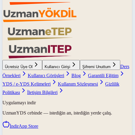
Ders
Ücretsiz Üye Ol
Kullanıcı Girişi
Şifremi Unuttum
Örnekleri
Kullanıcı Görüşleri
Blog
Garantili Eğitim
YDS / e-YDS Kelimeleri
Kullanım Sözleşmesi
Gizlilik
Politikası
İletişim Bilgileri
Uygulamayı indir
UzmanYDS
cebinde — istediğin an, istediğin yerde çalış.
İndir
App Store