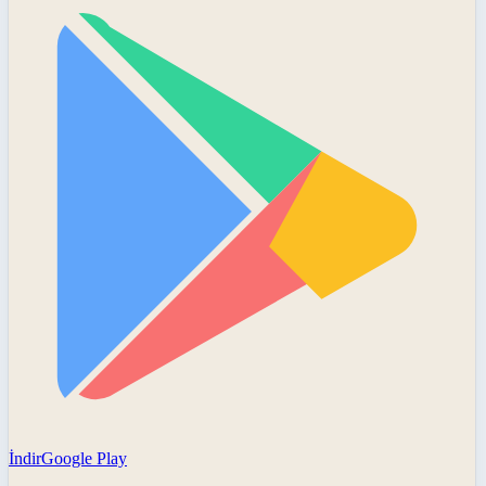
İndir
Google Play