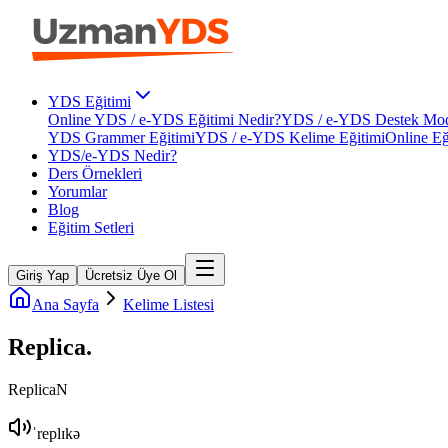
YDS Eğitimi
Online YDS / e-YDS Eğitimi Nedir?
YDS / e-YDS Destek Mod
YDS Grammer Eğitimi
YDS / e-YDS Kelime Eğitimi
Online Eğ
YDS/e-YDS Nedir?
Ders Örnekleri
Yorumlar
Blog
Eğitim Setleri
Giriş Yap
Ücretsiz Üye Ol
Ana Sayfa
Kelime Listesi
Replica
.
Replica
N
ˈreplɪkə