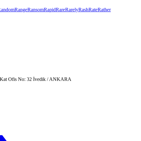
Random
Range
Ransom
Rapid
Rare
Rarely
Rash
Rate
Rather
. Kat Ofis No: 32 İvedik / ANKARA