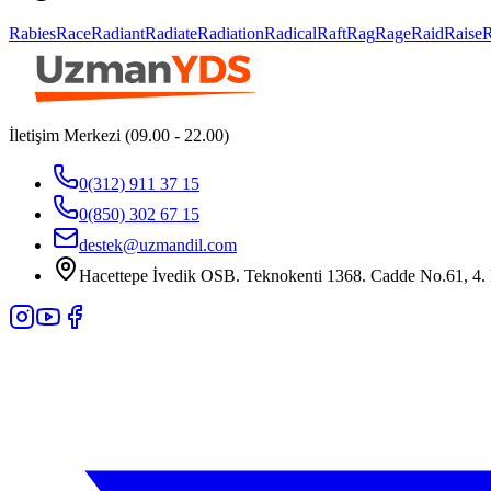
Rabies
Race
Radiant
Radiate
Radiation
Radical
Raft
Rag
Rage
Raid
Raise
İletişim Merkezi (09.00 - 22.00)
0(312) 911 37 15
0(850) 302 67 15
destek@uzmandil.com
Hacettepe İvedik OSB. Teknokenti 1368. Cadde No.61, 4