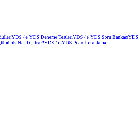
ülleri
YDS / e-YDS Deneme Testleri
YDS / e-YDS Soru Bankası
YDS 
itimimiz Nasıl Çalışır?
YDS / e-YDS Puan Hesaplama