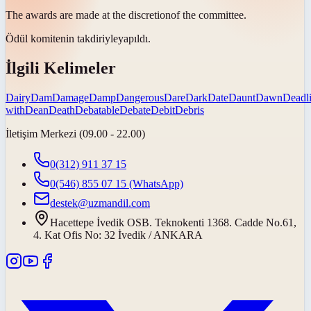
The awards are made at the
discretion
of the committee.
Ödül komitenin
takdiriyle
yapıldı.
İlgili Kelimeler
Dairy
Dam
Damage
Damp
Dangerous
Dare
Dark
Date
Daunt
Dawn
Deadl
with
Dean
Death
Debatable
Debate
Debit
Debris
İletişim Merkezi (09.00 - 22.00)
0(312) 911 37 15
0(546) 855 07 15
(WhatsApp)
destek@uzmandil.com
Hacettepe İvedik OSB. Teknokenti 1368. Cadde No.61,
4. Kat Ofis No: 32 İvedik / ANKARA