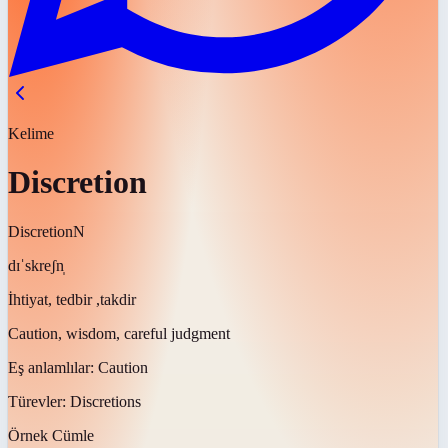
Kelime
Discretion
Discretion
N
dɪˈskreʃn̩
İhtiyat, tedbir ,takdir
Caution, wisdom, careful judgment
Eş anlamlılar:
Caution
Türevler:
Discretions
Örnek Cümle