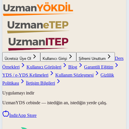
Ders
Ücretsiz Üye Ol
Kullanıcı Girişi
Şifremi Unuttum
Örnekleri
Kullanıcı Görüşleri
Blog
Garantili Eğitim
YDS / e-YDS Kelimeleri
Kullanım Sözleşmesi
Gizlilik
Politikası
İletişim Bilgileri
Uygulamayı indir
UzmanYDS
cebinde — istediğin an, istediğin yerde çalış.
İndir
App Store