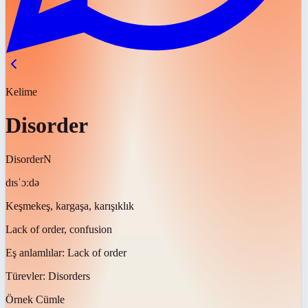
Kelime
Disorder
Disorder
N
dɪsˈɔːdə
Keşmekeş, kargaşa, karışıklık
Lack of order, confusion
Eş anlamlılar:
Lack of order
Türevler:
Disorders
Örnek Cümle