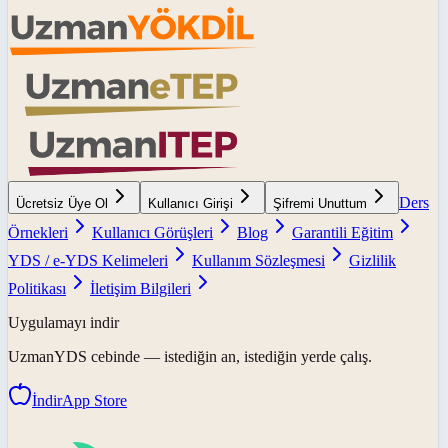
Ders
Ücretsiz Üye Ol
Kullanıcı Girişi
Şifremi Unuttum
Örnekleri
Kullanıcı Görüşleri
Blog
Garantili Eğitim
YDS / e-YDS Kelimeleri
Kullanım Sözleşmesi
Gizlilik
Politikası
İletişim Bilgileri
Uygulamayı indir
UzmanYDS
cebinde — istediğin an, istediğin yerde çalış.
İndir
App Store