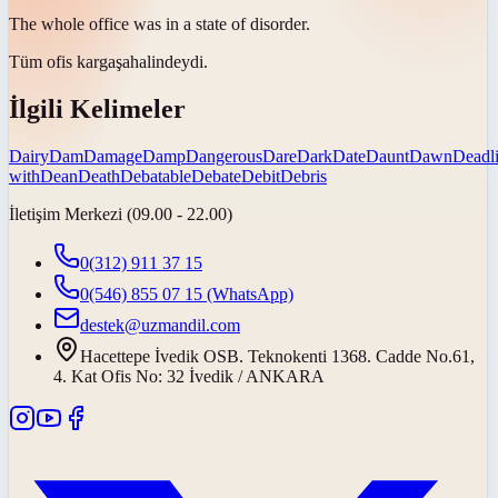
The whole office was in a state of
disorder
.
Tüm ofis
kargaşa
halindeydi.
İlgili Kelimeler
Dairy
Dam
Damage
Damp
Dangerous
Dare
Dark
Date
Daunt
Dawn
Deadl
with
Dean
Death
Debatable
Debate
Debit
Debris
İletişim Merkezi (09.00 - 22.00)
0(312) 911 37 15
0(546) 855 07 15
(WhatsApp)
destek@uzmandil.com
Hacettepe İvedik OSB. Teknokenti 1368. Cadde No.61,
4. Kat Ofis No: 32 İvedik / ANKARA