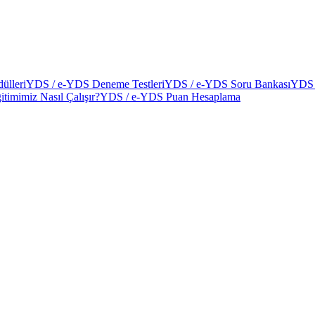
ülleri
YDS / e-YDS Deneme Testleri
YDS / e-YDS Soru Bankası
YDS 
itimimiz Nasıl Çalışır?
YDS / e-YDS Puan Hesaplama