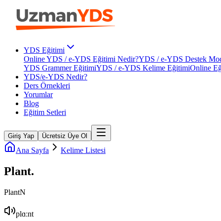
YDS Eğitimi
Online YDS / e-YDS Eğitimi Nedir?
YDS / e-YDS Destek Mod
YDS Grammer Eğitimi
YDS / e-YDS Kelime Eğitimi
Online Eğ
YDS/e-YDS Nedir?
Ders Örnekleri
Yorumlar
Blog
Eğitim Setleri
Giriş Yap
Ücretsiz Üye Ol
Ana Sayfa
Kelime Listesi
Plant
.
Plant
N
plɑːnt