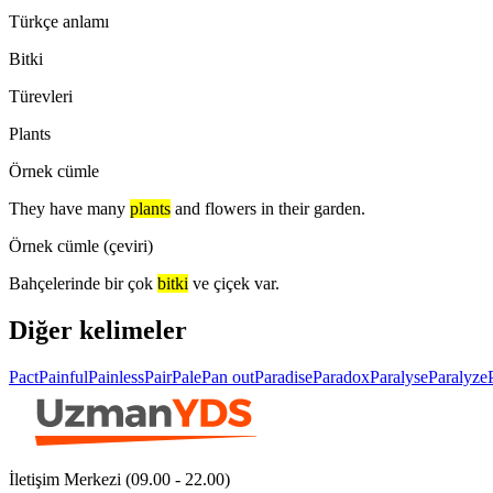
Türkçe anlamı
Bitki
Türevleri
Plants
Örnek cümle
They have many
plants
and flowers in their garden.
Örnek cümle (çeviri)
Bahçelerinde bir çok
bitki
ve çiçek var.
Diğer kelimeler
Pact
Painful
Painless
Pair
Pale
Pan out
Paradise
Paradox
Paralyse
Paralyze
İletişim Merkezi (09.00 - 22.00)