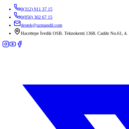
0(312) 911 37 15
0(850) 302 67 15
destek@uzmandil.com
Hacettepe İvedik OSB. Teknokenti 1368. Cadde No.61, 4