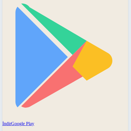
İndir
Google Play