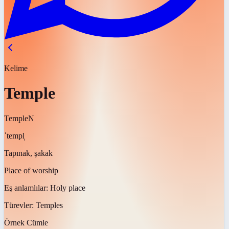
Kelime
Temple
Temple
N
ˈtempl̩
Tapınak, şakak
Place of worship
Eş anlamlılar:
Holy place
Türevler:
Temples
Örnek Cümle