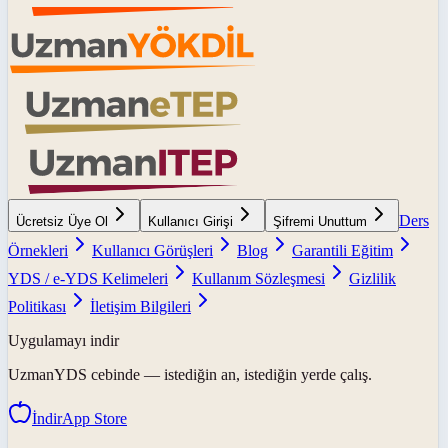
Ders
Ücretsiz Üye Ol
Kullanıcı Girişi
Şifremi Unuttum
Örnekleri
Kullanıcı Görüşleri
Blog
Garantili Eğitim
YDS / e-YDS Kelimeleri
Kullanım Sözleşmesi
Gizlilik
Politikası
İletişim Bilgileri
Uygulamayı indir
UzmanYDS
cebinde — istediğin an, istediğin yerde çalış.
İndir
App Store