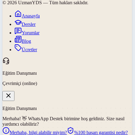
©
2026
UzmanYDS
— Tüm hakları saklıdır.
Anasayfa
Dersler
Yorumlar
Blog
Ücretler
Eğitim Danışmanı
Çevrimiçi (online)
Eğitim Danışmanı
Merhaba! 👋
WhatsApp Destek
birimine hoş geldiniz. Size nasıl
yardımcı olabiliriz?
Merhaba, bilgi alabilir miyim?
%100 başarı garantisi nedir?