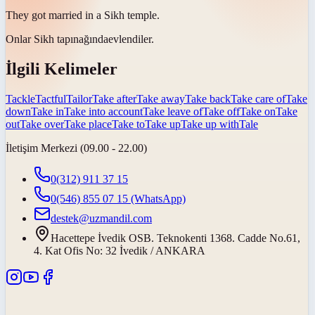
They got married in a Sikh
temple
.
Onlar Sikh
tapınağında
evlendiler.
İlgili Kelimeler
Tackle
Tactful
Tailor
Take after
Take away
Take back
Take care of
Take
down
Take in
Take into account
Take leave of
Take off
Take on
Take
out
Take over
Take place
Take to
Take up
Take up with
Tale
İletişim Merkezi (09.00 - 22.00)
0(312) 911 37 15
0(546) 855 07 15
(WhatsApp)
destek@uzmandil.com
Hacettepe İvedik OSB. Teknokenti 1368. Cadde No.61,
4. Kat Ofis No: 32 İvedik / ANKARA