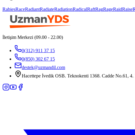
Rabies
Race
Radiant
Radiate
Radiation
Radical
Raft
Rag
Rage
Raid
Raise
İletişim Merkezi (09.00 - 22.00)
0(312) 911 37 15
0(850) 302 67 15
destek@uzmandil.com
Hacettepe İvedik OSB. Teknokenti 1368. Cadde No.61, 4