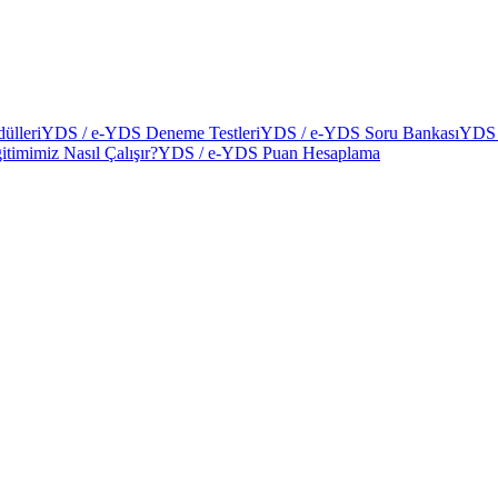
ülleri
YDS / e-YDS Deneme Testleri
YDS / e-YDS Soru Bankası
YDS 
itimimiz Nasıl Çalışır?
YDS / e-YDS Puan Hesaplama