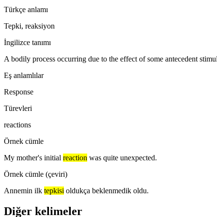
Türkçe anlamı
Tepki, reaksiyon
İngilizce tanımı
A bodily process occurring due to the effect of some antecedent stimu
Eş anlamlılar
Response
Türevleri
reactions
Örnek cümle
My mother's initial
reaction
was quite unexpected.
Örnek cümle (çeviri)
Annemin ilk
tepkisi
oldukça beklenmedik oldu.
Diğer kelimeler