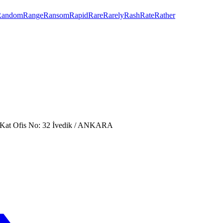
Random
Range
Ransom
Rapid
Rare
Rarely
Rash
Rate
Rather
. Kat Ofis No: 32 İvedik / ANKARA