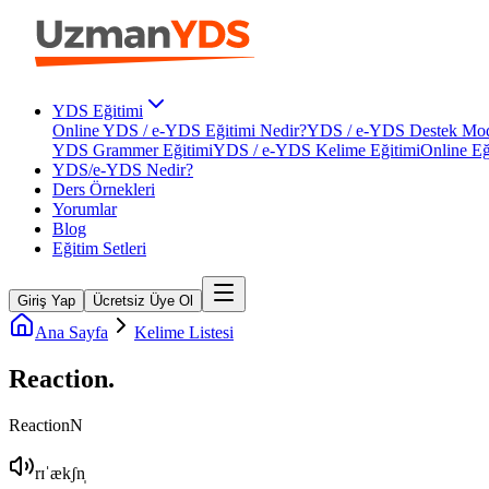
YDS Eğitimi
Online YDS / e-YDS Eğitimi Nedir?
YDS / e-YDS Destek Mod
YDS Grammer Eğitimi
YDS / e-YDS Kelime Eğitimi
Online Eğ
YDS/e-YDS Nedir?
Ders Örnekleri
Yorumlar
Blog
Eğitim Setleri
Giriş Yap
Ücretsiz Üye Ol
Ana Sayfa
Kelime Listesi
Reaction
.
Reaction
N
rɪˈækʃn̩