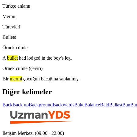
Türkçe anlamı
Mermi
Türevleri
Bullets
Örnek cümle
A
bullet
had lodged in the boy's leg.
Örnek cümle (çeviri)
Bir
mermi
çocuğun bacağına saplanmış.
Diğer kelimeler
Back
Back up
Background
Backwards
Bake
Balance
Bald
Ballast
Ban
Ba
İletişim Merkezi (09.00 - 22.00)