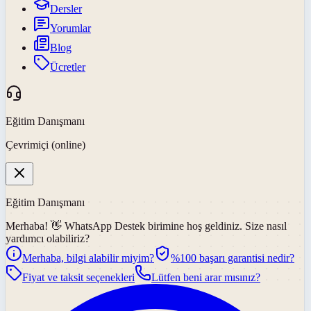
Dersler
Yorumlar
Blog
Ücretler
Eğitim Danışmanı
Çevrimiçi (online)
Eğitim Danışmanı
Merhaba! 👋
WhatsApp Destek
birimine hoş geldiniz. Size nasıl
yardımcı olabiliriz?
Merhaba, bilgi alabilir miyim?
%100 başarı garantisi nedir?
Fiyat ve taksit seçenekleri
Lütfen beni arar mısınız?