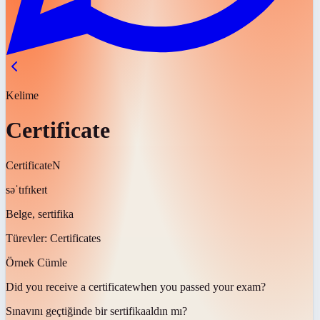
Kelime
Certificate
Certificate
N
səˈtɪfɪkeɪt
Belge, sertifika
Türevler:
Certificates
Örnek Cümle
Did you receive a
certificate
when you passed your exam?
Sınavını geçtiğinde bir
sertifika
aldın mı?