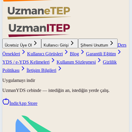
Ders
Ücretsiz Üye Ol
Kullanıcı Girişi
Şifremi Unuttum
Örnekleri
Kullanıcı Görüşleri
Blog
Garantili Eğitim
YDS / e-YDS Kelimeleri
Kullanım Sözleşmesi
Gizlilik
Politikası
İletişim Bilgileri
Uygulamayı indir
UzmanYDS
cebinde — istediğin an, istediğin yerde çalış.
İndir
App Store