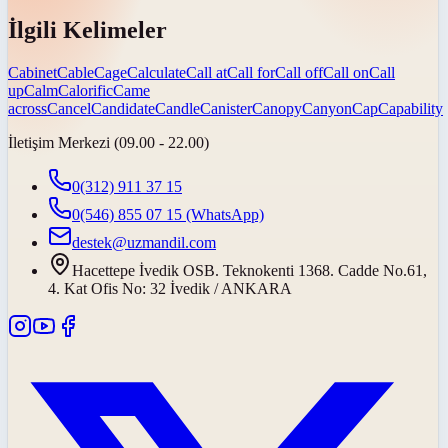
İlgili Kelimeler
Cabinet
Cable
Cage
Calculate
Call at
Call for
Call off
Call on
Call
up
Calm
Calorific
Came
across
Cancel
Candidate
Candle
Canister
Canopy
Canyon
Cap
Capability
İletişim Merkezi (09.00 - 22.00)
0(312) 911 37 15
0(546) 855 07 15
(WhatsApp)
destek@uzmandil.com
Hacettepe İvedik OSB. Teknokenti 1368. Cadde No.61,
4. Kat Ofis No: 32 İvedik / ANKARA