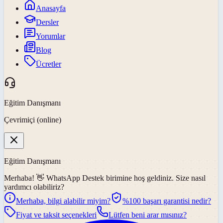
Anasayfa
Dersler
Yorumlar
Blog
Ücretler
Eğitim Danışmanı
Çevrimiçi (online)
Eğitim Danışmanı
Merhaba! 👋
WhatsApp Destek
birimine hoş geldiniz. Size nasıl
yardımcı olabiliriz?
Merhaba, bilgi alabilir miyim?
%100 başarı garantisi nedir?
Fiyat ve taksit seçenekleri
Lütfen beni arar mısınız?