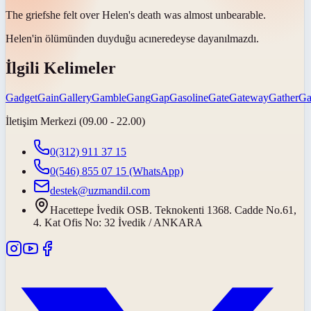
The
grief
she felt over Helen's death was almost unbearable.
Helen'in ölümünden duyduğu
acı
neredeyse dayanılmazdı.
İlgili Kelimeler
Gadget
Gain
Gallery
Gamble
Gang
Gap
Gasoline
Gate
Gateway
Gather
Ga
İletişim Merkezi (09.00 - 22.00)
0(312) 911 37 15
0(546) 855 07 15
(WhatsApp)
destek@uzmandil.com
Hacettepe İvedik OSB. Teknokenti 1368. Cadde No.61,
4. Kat Ofis No: 32 İvedik / ANKARA