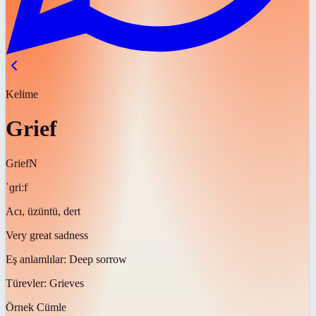
Kelime
Grief
Grief
N
ˈɡriːf
Acı, üzüntü, dert
Very great sadness
Eş anlamlılar:
Deep sorrow
Türevler:
Grieves
Örnek Cümle