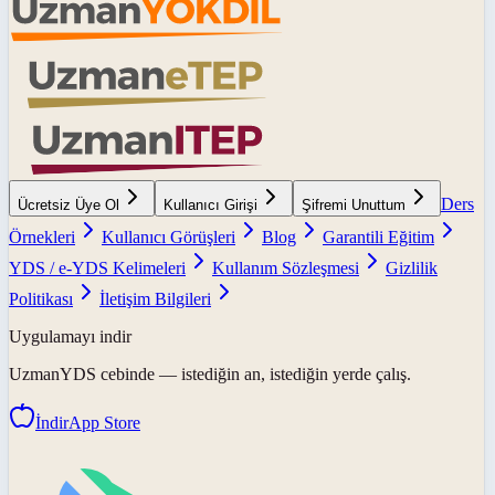
Ders
Ücretsiz Üye Ol
Kullanıcı Girişi
Şifremi Unuttum
Örnekleri
Kullanıcı Görüşleri
Blog
Garantili Eğitim
YDS / e-YDS Kelimeleri
Kullanım Sözleşmesi
Gizlilik
Politikası
İletişim Bilgileri
Uygulamayı indir
UzmanYDS
cebinde — istediğin an, istediğin yerde çalış.
İndir
App Store