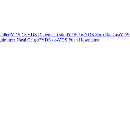
ülleri
YDS / e-YDS Deneme Testleri
YDS / e-YDS Soru Bankası
YDS 
itimimiz Nasıl Çalışır?
YDS / e-YDS Puan Hesaplama