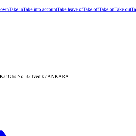
down
Take in
Take into account
Take leave of
Take off
Take on
Take out
Ta
. Kat Ofis No: 32 İvedik / ANKARA