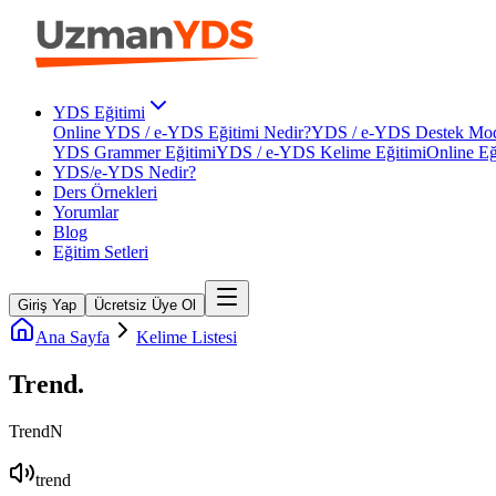
YDS Eğitimi
Online YDS / e-YDS Eğitimi Nedir?
YDS / e-YDS Destek Mod
YDS Grammer Eğitimi
YDS / e-YDS Kelime Eğitimi
Online Eğ
YDS/e-YDS Nedir?
Ders Örnekleri
Yorumlar
Blog
Eğitim Setleri
Giriş Yap
Ücretsiz Üye Ol
Ana Sayfa
Kelime Listesi
Trend
.
Trend
N
trend