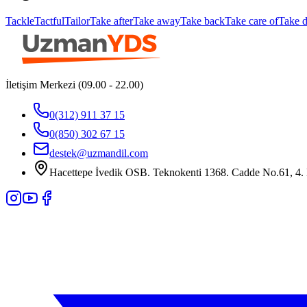
Tackle
Tactful
Tailor
Take after
Take away
Take back
Take care of
Take 
İletişim Merkezi (09.00 - 22.00)
0(312) 911 37 15
0(850) 302 67 15
destek@uzmandil.com
Hacettepe İvedik OSB. Teknokenti 1368. Cadde No.61, 4