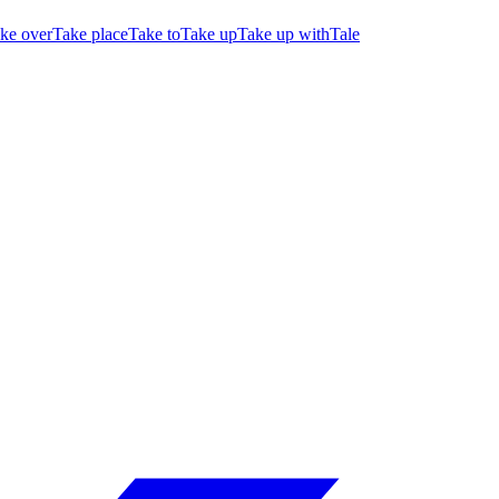
ke over
Take place
Take to
Take up
Take up with
Tale