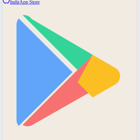
İndir
App Store