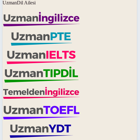
UzmanDil Ailesi