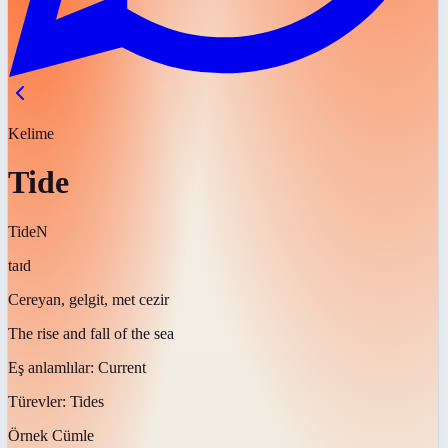
Kelime
Tide
Tide
N
taɪd
Cereyan, gelgit, met cezir
The rise and fall of the sea
Eş anlamlılar:
Current
Türevler:
Tides
Örnek Cümle