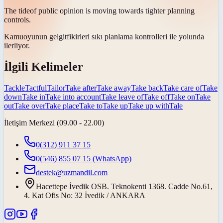
The
tide
of public opinion is moving towards tighter planning
controls.
Kamuoyunun
gelgit
fikirleri sıkı planlama kontrolleri ile yolunda
ilerliyor.
İlgili Kelimeler
Tackle
Tactful
Tailor
Take after
Take away
Take back
Take care of
Take
down
Take in
Take into account
Take leave of
Take off
Take on
Take
out
Take over
Take place
Take to
Take up
Take up with
Tale
İletişim Merkezi (09.00 - 22.00)
0(312) 911 37 15
0(546) 855 07 15
(WhatsApp)
destek@uzmandil.com
Hacettepe İvedik OSB. Teknokenti 1368. Cadde No.61,
4. Kat Ofis No: 32 İvedik / ANKARA